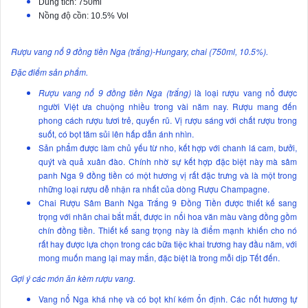
Dung tích: 750ml
Nồng độ cồn: 10.5% Vol
Rượu vang nổ 9 đồng tiền Nga (trắng)-Hungary, chai (750ml, 10.5%).
Đặc điểm sản phẩm.
Rượu vang nổ 9 đồng tiền Nga (trắng)
là loại rượu vang nổ được
người Việt ưa chuộng nhiều trong vài năm nay. Rượu mang đến
phong cách rượu tươi trẻ, quyến rũ. Vị rượu sáng với chất rượu trong
suốt, có bọt tăm sủi lên hấp dẫn ánh nhìn.
Sản phẩm được làm chủ yếu từ nho, kết hợp với chanh lá cam, bưởi,
quýt và quả xuân đào. Chính nhờ sự kết hợp đặc biệt này mà sâm
panh Nga 9 đồng tiền có một hương vị rất đặc trưng và là một trong
những loại rượu dễ nhận ra nhất của dòng Rượu Champagne.
Chai Rượu Sâm Banh Nga Trắng 9 Đồng Tiền được thiết kế sang
trọng với nhãn chai bắt mắt, được in nổi hoa văn màu vàng đồng gồm
chín đồng tiền. Thiết kế sang trọng này là điểm mạnh khiến cho nó
rất hay được lựa chọn trong các bữa tiệc khai trương hay đầu năm, với
mong muốn mang lại may mắn, đặc biệt là trong mỗi dịp Tết đến.
Gợi ý các món ăn kèm rượu vang.
Vang nổ Nga khá nhẹ và có bọt khí kém ổn định. Các nốt hương tự