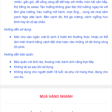
nhiên, gần gũi, dễ uống càng dễ kết hợp với nhiều món hải sản hấp,
thịt trắng và salad. Tận hưởng không gian tiệc thịt nướng ngày hè với
tôm ghẹ nướng, hàu nướng mỡ hành, mực ống,... cùng vài chai sâm
panh Nga ướp lạnh. Bên cạnh đó, thịt gà nướng, cánh ngỗng hun
khói hay ức vịt áp chảo.
Hướng dẫn sử dụng.
Nên cho vào ngăn mát tủ lạnh 2 trước khi thưởng thức. Hoặc có thể
làm mát nhanh bằng cách đặt chai rượu vào những xô đá trong vòng
20 phút.
Hướng dẫn bảo quản.
Bảo quản nơi khô ráo, thoáng mát, tránh ánh nắng trực tiếp.
Không lái xe sau khi sử dụng.
Không dùng cho người dưới 18 tuổi và phụ nữ mang thai, đang cho
con bú.
MUA HÀNG NHANH