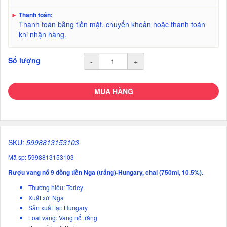
►
Thanh toán:
Thanh toán bằng tiền mặt, chuyển khoản hoặc thanh toán
khi nhận hàng.
Số lượng
-
+
MUA HÀNG
SKU:
5998813153103
Mã sp: 5998813153103
Rượu vang nổ 9 đồng tiền Nga (trắng)-Hungary, chai (750ml, 10.5%).
Thương hiệu: Torley
Xuất xứ:
Nga
Sản xuất tại: Hungary
Loại vang: Vang nổ trắng