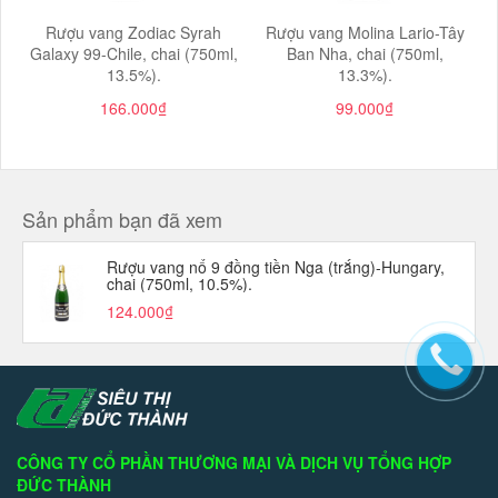
Rượu vang Zodiac Syrah
Rượu vang Molina Lario-Tây
Galaxy 99-Chile, chai (750ml,
Ban Nha, chai (750ml,
13.5%).
13.3%).
166.000₫
99.000₫
Sản phẩm bạn đã xem
Rượu vang nổ 9 đồng tiền Nga (trắng)-Hungary,
chai (750ml, 10.5%).
124.000₫
CÔNG TY CỔ PHẦN THƯƠNG MẠI VÀ DỊCH VỤ TỔNG HỢP
ĐỨC THÀNH