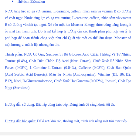
Thể tích: 355ml/lon
Nước tăng lực có ga với taurine, L-carnitine, caffein, nhân sâm và vitamin B có đường
và chất ngọt. Nước tăng lực có ga với taurine, L-carnitine, caffein, nhân sâm và vitamin
B có đường và chất tạo ngọt. Xé vào một lon Monster Energy, thức uống năng lượng ít
ỏi nhất trên hành tinh. Đó là sự kết hợp lý tưởng của các thành phần phù hợp với tỷ lệ
phù hợp để hoàn thành công việc như chỉ Quái vật mới có thể làm được. Monster có
một hương vị mãnh liệt nhưng êm dịu.
Thành phần:
Nước Có Gas, Sucrose, Si Rô Glucose, Acid Citric, Hương Vị Tự Nhiên,
Taurine (0.4%), Chất Điều Chỉnh Độ Acid (Natri Citrate), Chiết Xuất Rễ Nhân Sâm
Panax (0.08%), L-Carnitine L-Tartrate (0.04%), Caffeine (0.03%), Chất Bảo Quản
(Acid Sorbic, Acid Benzoic), Màu Tự Nhiên (Anthocyanins), Vitamins (B3, B6, B2,
B12), Nacl, D-Glucuronolactone, Chiết Xuất Hạt Guarana (0.002%), Inositol, Chất Tạo
Ngọt (Sucralose).
Hướng dẫn sử dụng:
Bật nắp dùng trực tiếp. Dùng lạnh để sảng khoái tối đa.
Hướng dẫn bảo quản:
Để ở nơi khô ráo, thoáng mát, tránh ánh nắng mặt trời trực tiếp.