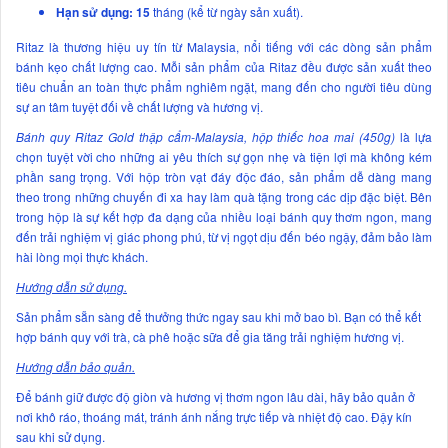
Hạn sử dụng: 15
tháng (kể từ ngày sản xuất).
Ritaz là thương hiệu uy tín từ Malaysia, nổi tiếng với các dòng sản phẩm
bánh kẹo chất lượng cao. Mỗi sản phẩm của Ritaz đều được sản xuất theo
tiêu chuẩn an toàn thực phẩm nghiêm ngặt, mang đến cho người tiêu dùng
sự an tâm tuyệt đối về chất lượng và hương vị.
Bánh quy Ritaz Gold thập cẩm-Malaysia, hộp thiếc hoa mai (450g)
là lựa
chọn tuyệt vời cho những ai yêu thích sự gọn nhẹ và tiện lợi mà không kém
phần sang trọng. Với hộp tròn vạt đáy độc đáo, sản phẩm dễ dàng mang
theo trong những chuyến đi xa hay làm quà tặng trong các dịp đặc biệt. Bên
trong hộp là sự kết hợp đa dạng của nhiều loại bánh quy thơm ngon, mang
đến trải nghiệm vị giác phong phú, từ vị ngọt dịu đến béo ngậy, đảm bảo làm
hài lòng mọi thực khách.
Hướng dẫn sử dụng.
Sản phẩm sẵn sàng để thưởng thức ngay sau khi mở bao bì. Bạn có thể kết
hợp bánh quy với trà, cà phê hoặc sữa để gia tăng trải nghiệm hương vị.
Hướng dẫn bảo quản.
Để bánh giữ được độ giòn và hương vị thơm ngon lâu dài, hãy bảo quản ở
nơi khô ráo, thoáng mát, tránh ánh nắng trực tiếp và nhiệt độ cao. Đậy kín
sau khi sử dụng.