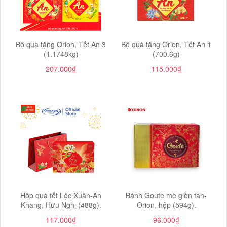
Bộ quà tặng Orion, Tết An 3
Bộ quà tặng Orion, Tết An 1
(1.1748kg)
(700.6g)
207.000₫
115.000₫
Hộp quà tết Lộc Xuân-An
Bánh Goute mè giòn tan-
Khang, Hữu Nghị (488g).
Orion, hộp (594g).
117.000₫
96.000₫