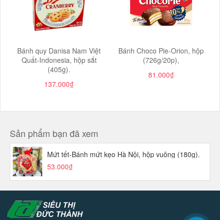
Bánh quy Danisa Nam Việt
Bánh Choco Pie-Orion, hộp
Quất-Indonesia, hộp sắt
(726g/20p),
(405g).
81.000₫
137.000₫
Sản phẩm bạn đã xem
Mứt tết-Bánh mứt kẹo Hà Nội, hộp vuông (180g).
53.000₫