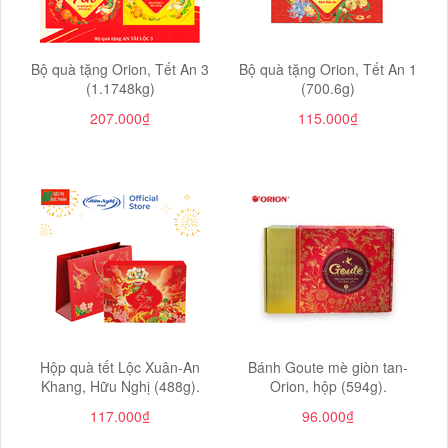
Bộ quà tặng Orion, Tết An 3
Bộ quà tặng Orion, Tết An 1
(1.1748kg)
(700.6g)
207.000₫
115.000₫
Hộp quà tết Lộc Xuân-An
Bánh Goute mè giòn tan-
Khang, Hữu Nghị (488g).
Orion, hộp (594g).
117.000₫
96.000₫