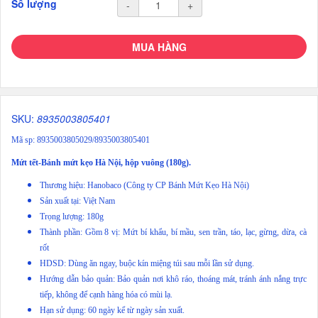
Số lượng
-
+
MUA HÀNG
SKU:
8935003805401
Mã sp: 8935003805029/8935003805401
Mứt tết-Bánh mứt kẹo Hà Nội, hộp vuông (180g).
Thương hiệu: Hanobaco (Công ty CP Bánh Mứt Kẹo Hà Nội)
Sản xuất tại: Việt Nam
Trọng lượng: 180g
Thành phần: Gồm 8 vị: Mứt bí khẩu, bí mầu, sen trần, táo, lạc, gừng, dừa, cà
rốt
HDSD: Dùng ăn ngay, buộc kín miệng túi sau mỗi lần sử dụng.
Hướng dẫn bảo quản: Bảo quản nơi khô ráo, thoáng mát, tránh ánh nắng trực
tiếp, không để cạnh hàng hóa có mùi lạ.
Hạn sử dụng: 60 ngày kể từ ngày sản xuất.