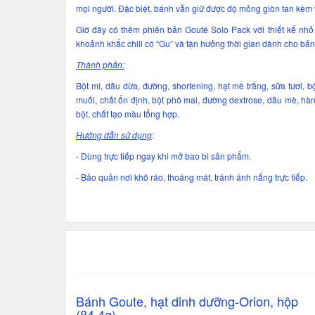
mọi người. Đặc biệt, bánh vẫn giữ được độ mỏng giòn tan kèm 
Giờ đây có thêm phiên bản Gouté Solo Pack với thiết kế nhỏ
khoảnh khắc chill có “Gu” và tận hưởng thời gian dành cho bản
Thành phần:
Bột mì, dầu dừa, đường, shortening, hạt mè trắng, sữa tươi, b
muối, chất ổn định, bột phô mai, đường dextrose, dầu mè, hàn
bột, chất tạo màu tổng hợp.
Hướng dẫn sử dụng
:
- Dùng trực tiếp ngay khi mở bao bì sản phẩm.
- Bảo quản nơi khô ráo, thoáng mát, tránh ánh nắng trực tiếp.
Bánh Goute, hạt dinh dưỡng-Orion, hộp
(84.4g).