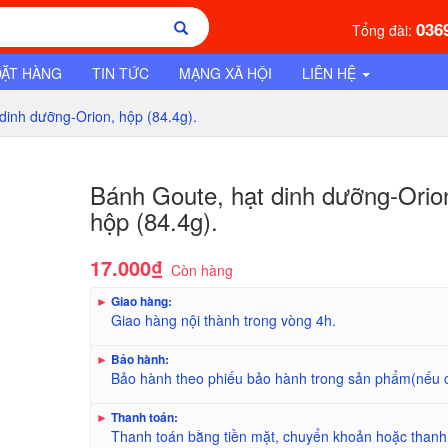
036
Tổng đài:
ĐẶT HÀNG
TIN TỨC
MẠNG XÃ HỘI
LIÊN HỆ
dinh dưỡng-Orion, hộp (84.4g).
Bánh Goute, hạt dinh dưỡng-Orio
hộp (84.4g).
17.000₫
Còn hàng
►
Giao hàng:
Giao hàng nội thành trong vòng 4h.
►
Bảo hành:
Bảo hành theo phiếu bảo hành trong sản phẩm(nếu 
►
Thanh toán:
Thanh toán bằng tiền mặt, chuyển khoản hoặc thanh