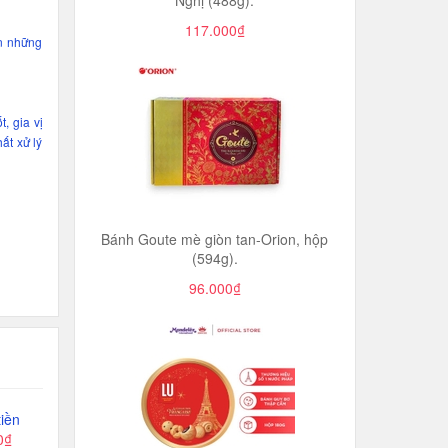
Nghị (488g).
117.000₫
ền những
, gia vị
ất xử lý
Bánh Goute mè giòn tan-Orion, hộp
(594g).
96.000₫
iền
0₫