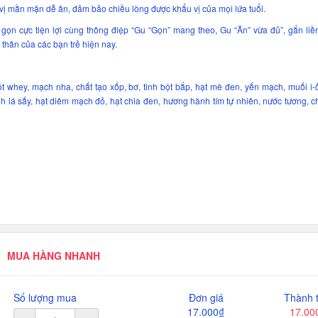
vị mằn mặn dễ ăn, đảm bảo chiều lòng được khẩu vị của mọi lứa tuổi.
 gọn cực tiện lợi cùng thông điệp “Gu “Gọn” mang theo, Gu “Ăn” vừa đủ”, gắn li
 thân của các bạn trẻ hiện nay.
ột whey, mạch nha, chất tạo xốp, bơ, tinh bột bắp, hạt mè đen, yến mạch, muối i-ốt
h lá sấy, hạt diêm mạch đỏ, hạt chia đen, hương hành tím tự nhiên, nước tương, ch
MUA HÀNG NHANH
Số lượng mua
Đơn giá
Thành t
17.000₫
17.00