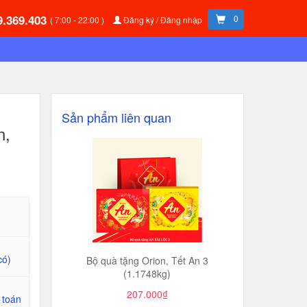
9.369.403
0
( 7:00 - 22:00 )
Đăng ký / Đăng nhập
Sản phẩm liên quan
n,
có)
Bộ quà tặng Orion, Tết An 3
(1.1748kg)
207.000₫
 toán