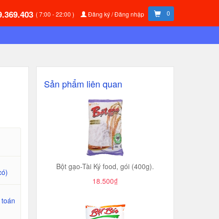
9.369.403
0
( 7:00 - 22:00 )
Đăng ký / Đăng nhập
Sản phẩm liên quan
Bột gạo-Tài Ký food, gói (400g).
có)
18.500₫
 toán