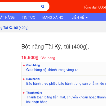
036
Tổng đài:
ĐẶT HÀNG
TIN TỨC
MẠNG XÃ HỘI
LIÊN HỆ
-Tài Ký, túi (400g).
Bột năng-Tài Ký, túi (400g).
15.500₫
Còn hàng
►
Giao hàng:
Giao hàng nội thành trong vòng 4h.
►
Bảo hành:
Bảo hành theo phiếu bảo hành trong sản phẩm(nếu 
►
Thanh toán:
Thanh toán bằng tiền mặt, chuyển khoản hoặc thanh
khi nhận hàng.