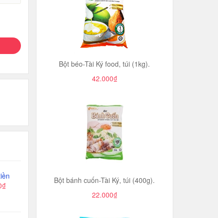
Bột béo-Tài Ký food, túi (1kg).
42.000₫
iền
Bột bánh cuốn-Tài Ký, túi (400g).
0₫
22.000₫