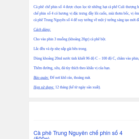
Cà phê chế phin số 4 được chọn lọc từ những hạt cà phê Culi thượng hạ
chế phin số 4 có hương vị đặc trưng đầy lôi cuốn, mùi thơm bốc, vị êm
cà phê Trung Nguyên số 4 để suy tưởng về một ý tưởng sáng tạo mới đ
Cách dùng:
Cho vào phin 3 muỗng (khoảng 20gr) cà phê bột.
Lắc đều và ép nhẹ nắp gài bên trong.
Dùng khoảng 20ml nước tinh khiết 96 độ C – 100 độ C, châm vào phin
Thêm đường, sữa, đá tùy thích theo khẩu vị của bạn.
Bảo quản:
Để nơi khô ráo, thoáng mát.
Hạn sử dụng:
12 tháng (kể từ ngày sản xuất).
Cà phê Trung Nguyên chế phin số 4
(500g).