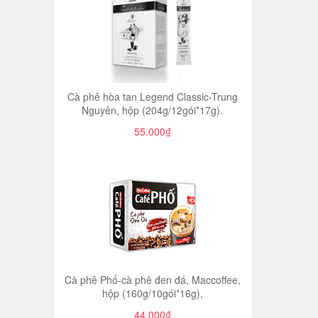
Cà phê hòa tan Legend Classic-Trung
Nguyên, hộp (204g/12gói*17g).
55.000₫
Cà phê Phố-cà phê đen đá, Maccoffee,
hộp (160g/10gói*16g),
44.000₫