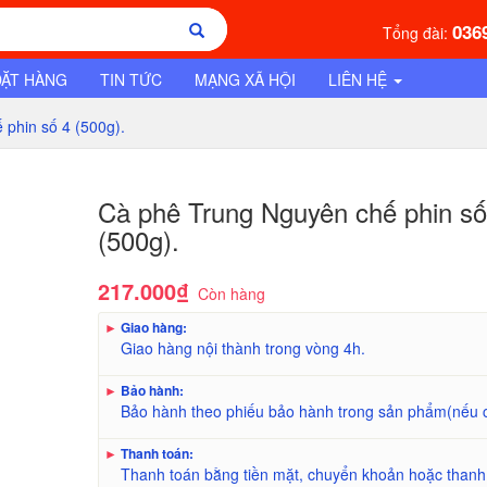
036
Tổng đài:
ĐẶT HÀNG
TIN TỨC
MẠNG XÃ HỘI
LIÊN HỆ
phin số 4 (500g).
Cà phê Trung Nguyên chế phin số
(500g).
217.000₫
Còn hàng
►
Giao hàng:
Giao hàng nội thành trong vòng 4h.
►
Bảo hành:
Bảo hành theo phiếu bảo hành trong sản phẩm(nếu 
►
Thanh toán:
Thanh toán bằng tiền mặt, chuyển khoản hoặc thanh