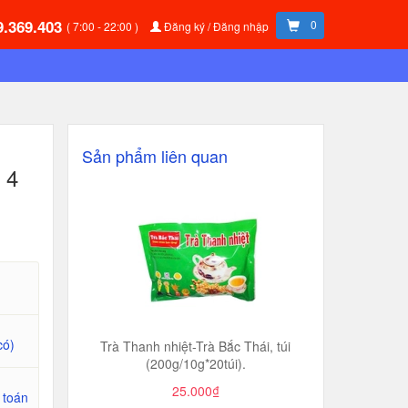
9.369.403
0
( 7:00 - 22:00 )
Đăng ký / Đăng nhập
Sản phẩm liên quan
 4
có)
​​​​​​​Trà Thanh nhiệt-Trà Bắc Thái, túi
(200g/10g*20túi).
25.000₫
 toán