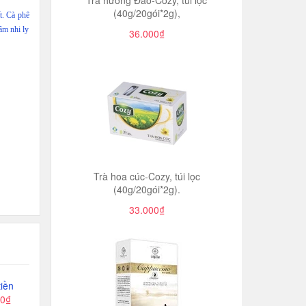
Trà hương Đào-Cozy, túi lọc
(40g/20gói*2g),
t. Cà phê
âm nhi ly
36.000₫
Trà hoa cúc-Cozy, túi lọc
(40g/20gói*2g).
33.000₫
iền
00₫