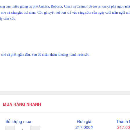
ng của nhiều giống cà phê Arabica, Robusta, Chari và Catimor để tạo ra loại cà phê ngon nhấ
 nhẹ và cảm giác hơi chua. Còn gì tuyệt vời hơn khi vào sáng sớm của ngày cuối tuần ngồi nh
ầy cảm xúc.
, chờ cà phê ngấm đều. Sau đó châm thêm khoảng 45ml nước sôi.
MUA HÀNG NHANH
Số lượng mua
Đơn giá
Thành t
217.000₫
217.0