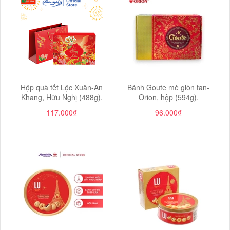
Hộp quà tết Lộc Xuân-An
Bánh Goute mè giòn tan-
Khang, Hữu Nghị (488g).
Orion, hộp (594g).
117.000₫
96.000₫