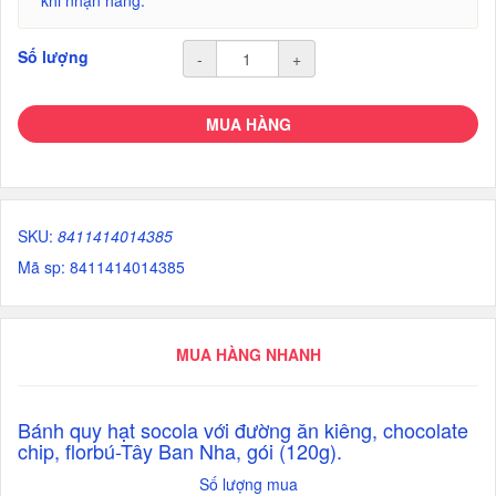
khi nhận hàng.
Số lượng
-
+
MUA HÀNG
SKU:
8411414014385
Mã sp: 8411414014385
MUA HÀNG NHANH
Bánh quy hạt socola với đường ăn kiêng, chocolate
chip, florbú-Tây Ban Nha, gói (120g).
Số lượng mua