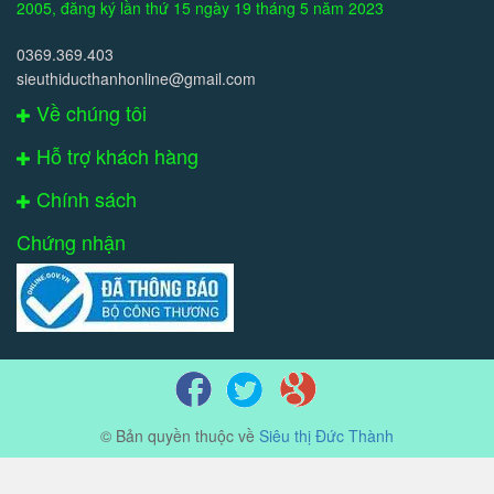
2005, đăng ký lần thứ 15 ngày 19 tháng 5 năm 2023
0369.369.403
sieuthiducthanhonline@gmail.com
Về chúng tôi
Hỗ trợ khách hàng
Chính sách
Chứng nhận
© Bản quyền thuộc về
Siêu thị Đức Thành
Cung cấp bởi
Sapo