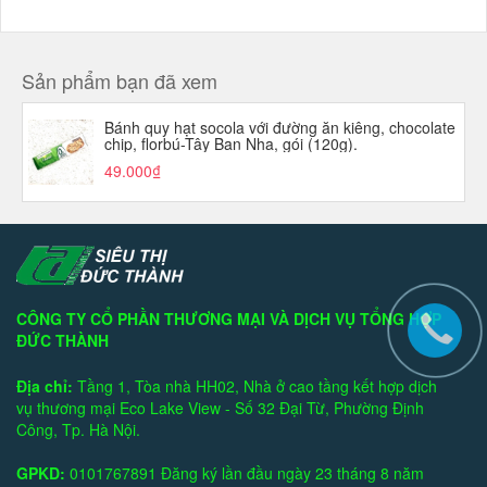
Sản phẩm bạn đã xem
Bánh quy hạt socola với đường ăn kiêng, chocolate
chip, florbú-Tây Ban Nha, gói (120g).
49.000₫
CÔNG TY CỔ PHẦN THƯƠNG MẠI VÀ DỊCH VỤ TỔNG HỢP
ĐỨC THÀNH
Địa chỉ:
Tầng 1, Tòa nhà HH02, Nhà ở cao tầng kết hợp dịch
vụ thương mại Eco Lake View - Số 32 Đại Từ, Phường Định
Công, Tp. Hà Nội.
GPKD:
0101767891 Đăng ký lần đầu ngày 23 tháng 8 năm