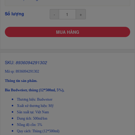
Số lượng
-
+
MUA HÀNG
SKU:
8936094291302
Mã sp: 8936094291302
Thông tin sản phẩm.
Bia Budweiser, thùng (12*500ml, 5%),
Thương hiệu: Budweiser
Xuất xứ thương hiệu: Mỹ
Sản xuất tại: Việt Nam
Dung tích: 500ml/lon
Nồng độ cồn: 5%
Quy cách: Thùng (12*500ml)