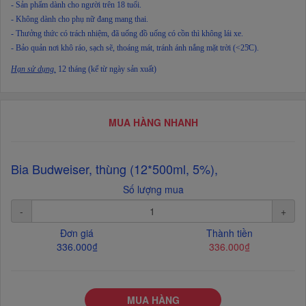
- Sản phẩm dành cho người trên 18 tuổi.
- Không dành cho phụ nữ đang mang thai.
- Thưởng thức có trách nhiệm, đã uống đồ uống có cồn thì không lái xe.
- Bảo quản nơi khô ráo, sạch sẽ, thoáng mát, tránh ánh nắng mặt trời (<25̊C).
Hạn sử dụng.
12 tháng (kể từ ngày sản xuất)
MUA HÀNG NHANH
Bia Budweiser, thùng (12*500ml, 5%),
Số lượng mua
-
+
Đơn giá
Thành tiền
336.000₫
336.000₫
MUA HÀNG