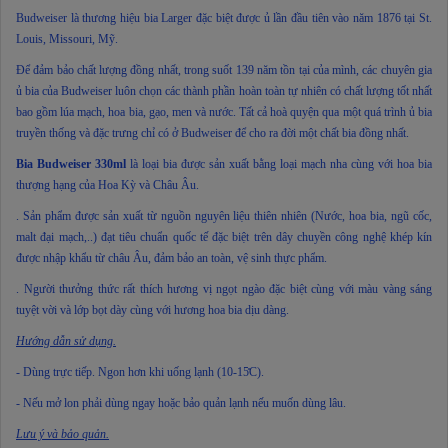
Budweiser là thương hiệu bia Larger đặc biệt được ủ lần đầu tiên vào năm 1876 tại St.
Louis, Missouri, Mỹ.
Để đảm bảo chất lượng đồng nhất, trong suốt 139 năm tồn tại của mình, các chuyên gia
ủ bia của Budweiser luôn chọn các thành phần hoàn toàn tự nhiên có chất lượng tốt nhất
bao gồm lúa mạch, hoa bia, gạo, men và nước. Tất cả hoà quyện qua một quá trình ủ bia
truyền thống và đặc trưng chỉ có ở Budweiser để cho ra đời một chất bia đồng nhất.
Bia Budweiser 330ml
là loại bia được sản xuất bằng loại mạch nha cùng với hoa bia
thượng hạng của Hoa Kỳ và Châu Âu.
. Sản phẩm được sản xuất từ nguồn nguyên liệu thiên nhiên (Nước, hoa bia, ngũ cốc,
malt đại mạch,..) đạt tiêu chuẩn quốc tế đặc biệt trên dây chuyền công nghệ khép kín
được nhập khẩu từ châu Âu, đảm bảo an toàn, vệ sinh thực phẩm.
. Người thưởng thức rất thích hương vị ngọt ngào đặc biệt cùng với màu vàng sáng
tuyệt vời và lớp bọt dày cùng với hương hoa bia dịu dàng.
Hướng dẫn sử dụng.
- Dùng trực tiếp. Ngon hơn khi uống lạnh (10-15̊C).
- Nếu mở lon phải dùng ngay hoặc bảo quản lạnh nếu muốn dùng lâu.
Lưu ý và bảo quản.