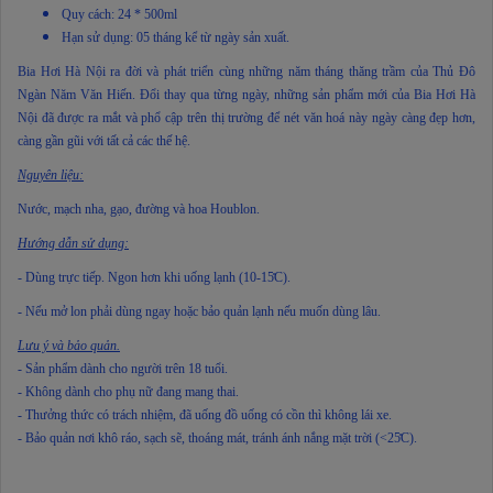
Quy cách: 24 * 500ml
Hạn sử dụng: 05 tháng kể từ ngày sản xuất.
Bia Hơi Hà Nội ra đời và phát triển cùng những năm tháng thăng trầm của Thủ Đô
Ngàn Năm Văn Hiến. Đổi thay qua từng ngày, những sản phẩm mới của Bia Hơi Hà
Nội đã được ra mắt và phổ cập trên thị trường để nét văn hoá này ngày càng đẹp hơn,
càng gần gũi với tất cả các thế hệ.
Nguyên liệu:
Nước, mạch nha, gạo, đường và hoa Houblon.
Hướng dẫn sử dụng:
- Dùng trực tiếp. Ngon hơn khi uống lạnh (10-15̊C).
- Nếu mở lon phải dùng ngay hoặc bảo quản lạnh nếu muốn dùng lâu.
Lưu ý và bảo quản.
- Sản phẩm dành cho người trên 18 tuổi.
- Không dành cho phụ nữ đang mang thai.
- Thưởng thức có trách nhiệm, đã uống đồ uống có cồn thì không lái xe.
- Bảo quản nơi khô ráo, sạch sẽ, thoáng mát, tránh ánh nắng mặt trời (<25̊C).