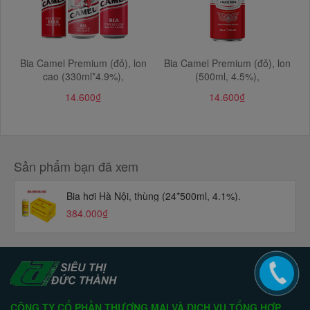
​​​​​​​Bia Camel Premium (đỏ), lon
Bia Camel Premium (đỏ), lon
cao (330ml*4.9%),
(500ml, 4.5%),
14.600₫
14.600₫
Sản phẩm bạn đã xem
Bia hơi Hà Nội, thùng (24*500ml, 4.1%).
384.000₫
CÔNG TY CỔ PHẦN THƯƠNG MẠI VÀ DỊCH VỤ TỔNG HỢP