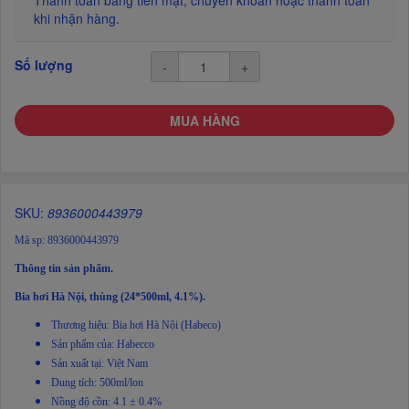
Thanh toán bằng tiền mặt, chuyển khoản hoặc thanh toán
khi nhận hàng.
Số lượng
-
+
MUA HÀNG
SKU:
8936000443979
Mã sp: 8936000443979
Thông tin sản phẩm.
Bia hơi Hà Nội, thùng (24*500ml, 4.1%).
Thương hiệu: Bia hơi Hà Nội (Habeco)
Sản phẩm của: Habecco
Sản xuất tại: Việt Nam
Dung tích: 500ml/lon
Nồng độ cồn: 4.1 ± 0.4%