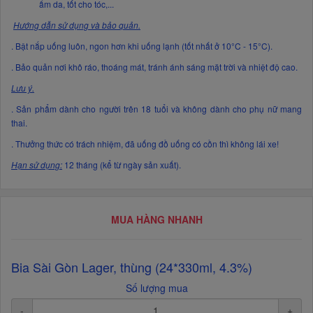
ẩm da, tốt cho tóc,...
Hướng dẫn sử dụng và bảo quản.
. Bật nắp uống luôn, ngon hơn khi uống lạnh (tốt nhất ở 10°C - 15°C).
. Bảo quản nơi khô ráo, thoáng mát, tránh ánh sáng mặt trời và nhiệt độ cao.
Lưu ý.
. Sản phẩm dành cho người trên 18 tuổi và không dành cho phụ nữ mang
thai.
. Thưởng thức có trách nhiệm, đã uống đồ uống có cồn thì không lái xe!
Hạn sử dụng:
12 tháng (kể từ ngày sản xuất).
MUA HÀNG NHANH
Bia Sài Gòn Lager, thùng (24*330ml, 4.3%)
Số lượng mua
-
+