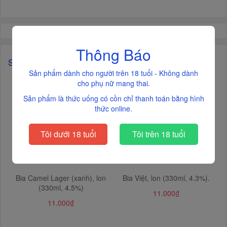
Thông Báo
Sản phẩm liên quan
Sản phẩm dành cho người trên 18 tuổi - Không dành
cho phụ nữ mang thai.
Sản phẩm là thức uống có cồn chỉ thanh toán bằng hình
thức online.
Tôi dưới 18 tuổi
Tôi trên 18 tuổi
Bia Camel Lager (xanh), lon
Bia Việt, lon (330ml, 4.3%).
(330ml, 4.5%)
11.000₫
11.000₫