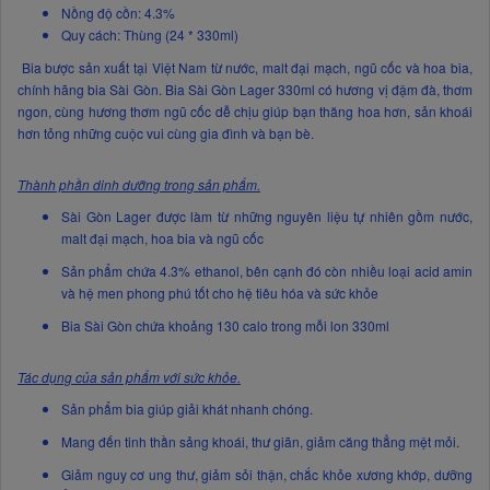
Nồng độ cồn: 4.3%
Quy cách: Thùng (24 * 330ml)
Bia bược sản xuất tại Việt Nam từ nước, malt đại mạch, ngũ cốc và hoa bia,
chính hãng bia Sài Gòn. Bia Sài Gòn Lager 330ml có hương vị đậm đà, thơm
ngon, cùng hương thơm ngũ cốc dễ chịu giúp bạn thăng hoa hơn, sản khoái
hơn tỏng những cuộc vui cùng gia đình và bạn bè.
Thành phần dinh dưỡng trong sản phẩm.
Sài Gòn Lager được làm từ những nguyên liệu tự nhiên gồm nước,
malt đại mạch, hoa bia và ngũ cốc
Sản phẩm chứa 4.3% ethanol, bên cạnh đó còn nhiều loại acid amin
và hệ men phong phú tốt cho hệ tiêu hóa và sức khỏe
Bia Sài Gòn chứa khoảng 130 calo trong mỗi lon 330ml
Tác dụng của sản phẩm với sức khỏe.
Sản phẩm bia giúp giải khát nhanh chóng.
Mang đến tinh thần sảng khoái, thư giãn, giảm căng thẳng mệt mỏi.
Giảm nguy cơ ung thư, giảm sỏi thận, chắc khỏe xương khớp, dưỡng