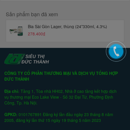
Sản phẩm bạn đã xem
Bia Sài Gòn Lager, thùng (24*330ml, 4.3%)
278.400₫
CÔNG TY CỔ PHẦN THƯƠNG MẠI VÀ DỊCH VỤ TỔNG HỢP
ĐỨC THÀNH
Địa chỉ:
Tầng 1, Tòa nhà HH02, Nhà ở cao tầng kết hợp dịch
vụ thương mại Eco Lake View - Số 32 Đại Từ, Phường Định
Công, Tp. Hà Nội.
GPKD:
0101767891 Đăng ký lần đầu ngày 23 tháng 8 năm
2005, đăng ký lần thứ 15 ngày 19 tháng 5 năm 2023