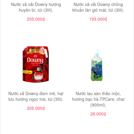
Nước xả vải Downy hương
Nước xả vải Downy chống
huyền bí, túi (3lít).
khuẩn làn gió mát, túi (3lít).
205.000₫
193.000₫
Nước xả Downy đam mê, hạt
Nước lau sàn thảo mộc,
lưu hương ngọc trai, túi (3lít).
hương bạc hà-TPCare, chai
(900ml),
205.000₫
28.000₫