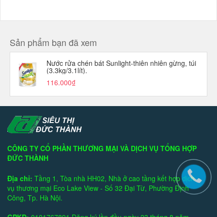
Sản phẩm bạn đã xem
Nước rửa chén bát Sunlight-thiên nhiên gừng, túi
(3.3kg/3.1lít).
116.000₫
CÔNG TY CỔ PHẦN THƯƠNG MẠI VÀ DỊCH VỤ TỔNG HỢP
ĐỨC THÀNH
Địa chỉ:
Tầng 1, Tòa nhà HH02, Nhà ở cao tầng kết hợp dịch
vụ thương mại Eco Lake View - Số 32 Đại Từ, Phường Định
Công, Tp. Hà Nội.