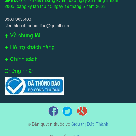
GPKD:
0101767891 Đăng ký lần đầu ngày 23 tháng 8 năm
2005, đăng ký lần thứ 15 ngày 19 tháng 5 năm 2023
0369.369.403
sieuthiducthanhonline@gmail.com
Về chúng tôi
Hỗ trợ khách hàng
Chính sách
Chứng nhận
© Bản quyền thuộc về
Siêu thị Đức Thành