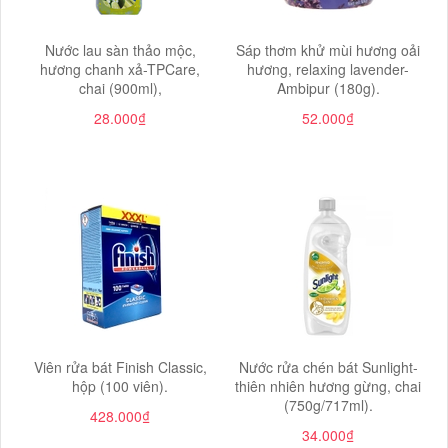
Nước lau sàn thảo mộc,
Sáp thơm khử mùi hương oải
hương chanh xả-TPCare,
hương, relaxing lavender-
chai (900ml),
Ambipur (180g).
28.000₫
52.000₫
Viên rửa bát Finish Classic,
Nước rửa chén bát Sunlight-
hộp (100 viên).
thiên nhiên hương gừng, chai
(750g/717ml).
428.000₫
34.000₫