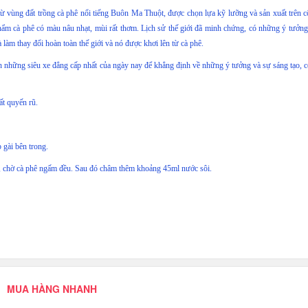
 từ vùng đất trồng cà phê nổi tiếng Buôn Ma Thuột, được chọn lựa kỹ lưỡng và sản xuất trên 
phẩm cà phê có màu nâu nhạt, mùi rất thơm. Lịch sử thế giới đã minh chứng, có những ý tưởng
 làm thay đổi hoàn toàn thế giới và nó được khơi lên từ cà phê.
nên những siêu xe đẳng cấp nhất của ngày nay để khẳng định về những ý tưởng và sự sáng tạo, c
ất quyến rũ.
 gài bên trong.
, chờ cà phê ngấm đều. Sau đó châm thêm khoảng 45ml nước sôi.
MUA HÀNG NHANH