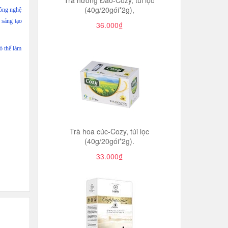
Trà hương Đào-Cozy, túi lọc
(40g/20gói*2g),
công nghệ
 sáng tạo
36.000₫
ó thể làm
Trà hoa cúc-Cozy, túi lọc
(40g/20gói*2g).
33.000₫