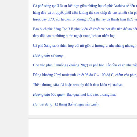
Cà phê sáng tạo 3 là sự kết hợp giữa những hạt cà phê Arabica sẻ đến
hàng đầu và bí quyết phối trộn không thể sao chép để tạo ra một sản 
trước đây được coi là điên rồ, không tưởng thì nay đã thành hiện thực và
Bao bì cà phê Sáng Tạo 3 là phát kiến về chiếc xe hơi đầu tiên để tạo 
thay đổi, tạo ra những bước ngoặt trong lịch sử nhân loại.
Cà phê Sáng tạo 3 thích hợp với nữ giới vì hương vị nhẹ nhàng nhưng r
Hướng dẫn sử dụng:
Cho vào phin 3 muỗng (khoảng 20gr) cà phê bột. Lắc đều và ép nhẹ nắp
Dùng khoảng 20ml nước tinh khiết 96 độ C – 100 độ C, châm vào phin
Thêm đường, sữa, đá hoặc kem tùy thích theo khẩu vị của bạn.
Hướng dẫn bảo quản:
Bảo quản nơi khô ráo, thoáng mát.
Hạn sử dụng:
12 tháng (kể từ ngày sản xuất).