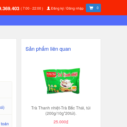
9.369.403
0
( 7:00 - 22:00 )
Đăng ký / Đăng nhập
Sản phẩm liên quan
có)
​​​​​​​Trà Thanh nhiệt-Trà Bắc Thái, túi
(200g/10g*20túi).
25.000₫
 toán