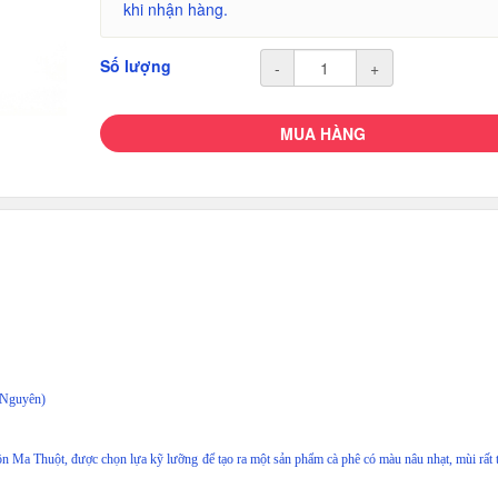
khi nhận hàng.
Số lượng
-
+
MUA HÀNG
 Nguyên)
ôn Ma Thuột, được chọn lựa kỹ lưỡng để tạo ra một sản phẩm cà phê có màu nâu nhạt, mùi rất 