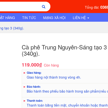
036
Tổng đài:
ĐẶT HÀNG
TIN TỨC
MẠNG XÃ HỘI
LIÊN HỆ
g tạo 3 (340g).
Cà phê Trung Nguyên-Sáng tạo 3
(340g).
119.000₫
Còn hàng
►
Giao hàng:
Giao hàng nội thành trong vòng 4h.
►
Bảo hành:
Bảo hành theo phiếu bảo hành trong sản phẩm(nếu 
►
Thanh toán:
Thanh toán bằng tiền mặt, chuyển khoản hoặc thanh