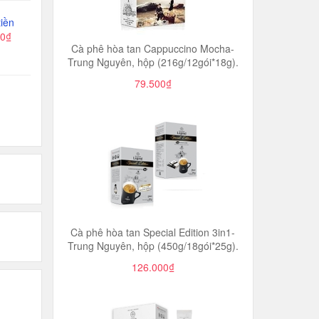
iền
00₫
Cà phê hòa tan Cappuccino Mocha-
Trung Nguyên, hộp (216g/12gói*18g).
79.500₫
Cà phê hòa tan Special Edition 3in1-
Trung Nguyên, hộp (450g/18gói*25g).
126.000₫