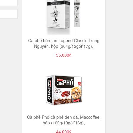
Cà phê hòa tan Legend Classic-Trung
Nguyên, hộp (204g/12gói*17g).
55.000₫
Cà phê Phố-cà phê đen đá, Maccoffee,
hộp (160g/10gói*16g),
44.000₫