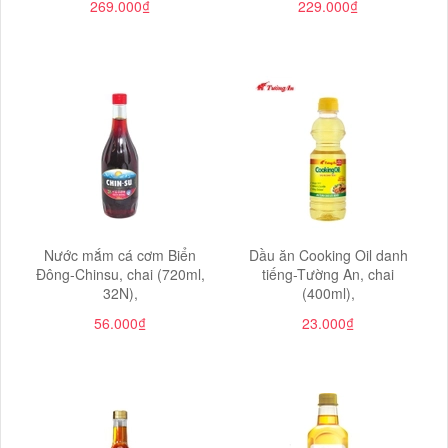
269.000₫
229.000₫
Nước mắm cá cơm Biển
Dầu ăn Cooking Oil danh
Đông-Chinsu, chai (720ml,
tiếng-Tường An, chai
32N),
(400ml),
56.000₫
23.000₫