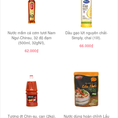
Nước mắm cá cơm tươi Nam
Dầu gạo lứt nguyên chất-
Ngư-Chinsu, 32 độ đạm
Simply, chai (1lít).
(500ml, 32gN/l),
66.000₫
62.000₫
Tương ớt Chin-su, can (2kg),
Nước dùng hoàn chỉnh Lẩu