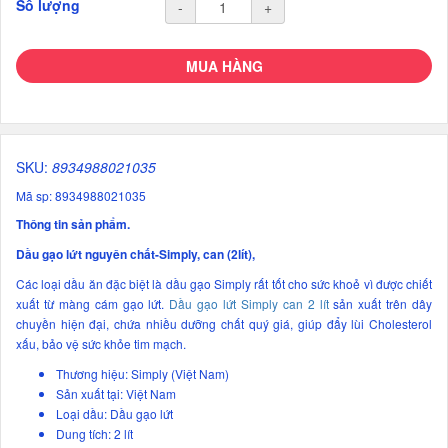
Số lượng
-
+
MUA HÀNG
SKU:
8934988021035
Mã sp: 8934988021035
Thông tin sản phẩm.
Dầu gạo lứt nguyên chất-Simply, can (2lít),
Các loại dầu ăn đặc biệt là dầu gạo Simply rất tốt cho sức khoẻ vì được chiết
xuất từ màng cám gạo lứt.
Dầu gạo lứt Simply can 2 lít
sản xuất trên dây
chuyền hiện đại, chứa nhiều dưỡng chất quý giá, giúp đẩy lùi Cholesterol
xấu, bảo vệ sức khỏe tim mạch.
Thương hiệu: Simply (Việt Nam)
Sản xuất tại: Việt Nam
Loại dầu: Dầu gạo lứt
Dung tích: 2 lít