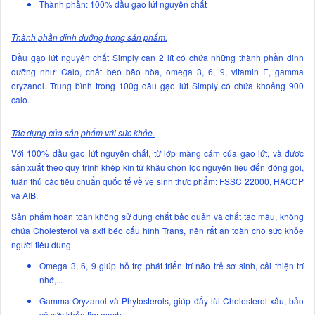
Thành phần: 100% dầu gạo lứt nguyên chất
Thành phần dinh dưỡng trong sản phẩm.
Dầu gạo lứt nguyên chất Simply can 2 lít có chứa những thành phần dinh
dưỡng như: Calo, chất béo bão hòa, omega 3, 6, 9, vitamin E, gamma
oryzanol. Trung bình trong 100g dầu gạo lứt Simply có chứa khoảng 900
calo.
Tác dụng của sản phẩm với sức khỏe.
Với 100% dầu gạo lứt nguyên chất, từ lớp màng cám của gạo lứt, và được
sản xuất theo quy trình khép kín từ khâu chọn lọc nguyên liệu đến đóng gói,
tuân thủ các tiêu chuẩn quốc tế về vệ sinh thực phẩm: FSSC 22000, HACCP
và AIB.
Sản phẩm hoàn toàn không sử dụng chất bảo quản và chất tạo màu, không
chứa Cholesterol và axit béo cấu hình Trans, nên rất an toàn cho sức khỏe
người tiêu dùng.
Omega 3, 6, 9 giúp hỗ trợ phát triển trí não trẻ sơ sinh, cải thiện trí
nhớ,...
Gamma-Oryzanol và Phytosterols, giúp đẩy lùi Cholesterol xấu, bảo
vệ sức khỏe tim mạch.