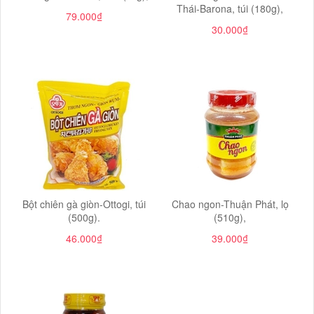
Thái-Barona, túi (180g),
79.000₫
30.000₫
Bột chiên gà giòn-Ottogi, túi
Chao ngon-Thuận Phát, lọ
(500g).
(510g),
46.000₫
39.000₫