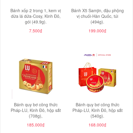
Bánh xốp 2 trong 1, kem vị
Bánh X5 Samjin, đậu phộng
dừa lá dứa-Cosy, Kinh Đô,
vị chuối-Hàn Quốc, túi
gói (49.9g).
(494g).
7.500₫
199.000₫
Bánh quy bơ công thức
Bánh quy bơ công thức
Pháp-LU, Kinh Đô, hộp sắt
Pháp-LU, Kinh Đô, hộp sắt
(708g),
(540g).
185.000₫
168.000₫