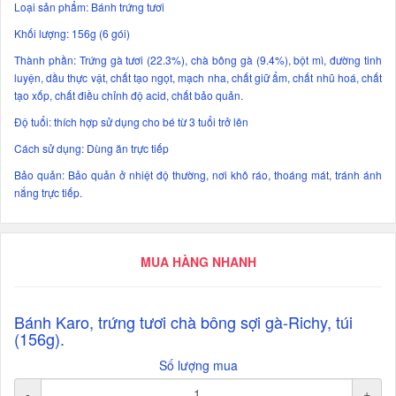
Loại sản phẩm: Bánh trứng tươi
Khối lượng: 156g (6 gói)
Thành phần: Trứng gà tươi (22.3%), chà bông gà (9.4%), bột mì, đường tinh
luyện, dầu thực vật, chất tạo ngọt, mạch nha, chất giữ ẩm, chất nhũ hoá, chất
tạo xốp, chất điều chỉnh độ acid, chất bảo quản.
Độ tuổi: thích hợp sử dụng cho bé từ 3 tuổi trở lên
Cách sử dụng: Dùng ăn trực tiếp
Bảo quản: Bảo quản ở nhiệt độ thường, nơi khô ráo, thoáng mát, tránh ánh
nắng trực tiếp.
MUA HÀNG NHANH
Bánh Karo, trứng tươi chà bông sợi gà-Richy, túi
(156g).
Số lượng mua
-
+