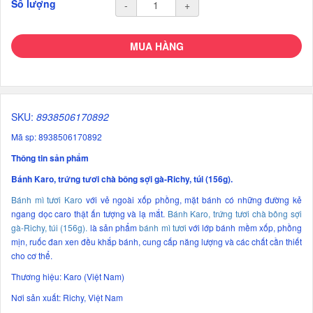
Số lượng
-
+
MUA HÀNG
SKU:
8938506170892
Mã sp: 8938506170892
Thông tin sản phẩm
Bánh Karo, trứng tươi chà bông sợi gà-Richy, túi (156g).
Bánh mì tươi Karo
với vẻ ngoài xốp phồng, mặt bánh có những đường kẻ
ngang dọc caro thật ấn tượng và lạ mắt.
Bánh Karo, trứng tươi chà bông sợi
gà-Richy, túi (156g).
là sản phẩm
bánh mì tươi
với lớp bánh mềm xốp, phồng
mịn, ruốc đan xen đều khắp bánh, cung cấp năng lượng và các chất cần thiết
cho cơ thể.
Thương hiệu: Karo (Việt Nam)
Nơi sản xuất: Richy, Việt Nam