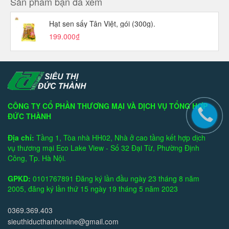
Sản phẩm bạn đã xem
Hạt sen sấy Tân Việt, gói (300g).
199.000₫
CÔNG TY CỔ PHẦN THƯƠNG MẠI VÀ DỊCH VỤ TỔNG HỢP
ĐỨC THÀNH
Địa chỉ:
Tầng 1, Tòa nhà HH02, Nhà ở cao tầng kết hợp dịch
vụ thương mại Eco Lake View - Số 32 Đại Từ, Phường Định
Công, Tp. Hà Nội.
GPKD:
0101767891 Đăng ký lần đầu ngày 23 tháng 8 năm
2005, đăng ký lần thứ 15 ngày 19 tháng 5 năm 2023
0369.369.403
sieuthiducthanhonline@gmail.com