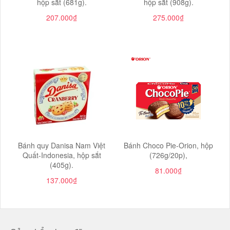
hộp sắt (681g).
hộp sắt (908g).
207.000₫
275.000₫
Bánh quy Danisa Nam Việt
Bánh Choco Pie-Orion, hộp
Quất-Indonesia, hộp sắt
(726g/20p),
(405g).
81.000₫
137.000₫