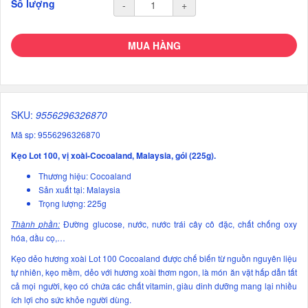
Số lượng
-
+
MUA HÀNG
SKU:
9556296326870
Mã sp: 9556296326870
Kẹo Lot 100, vị xoài-Cocoaland, Malaysia, gói (225g).
Thương hiệu: Cocoaland
Sản xuất tại: Malaysia
Trọng lượng: 225g
Thành phần:
Đường glucose, nước, nước trái cây cô đặc, chất chống oxy
hóa, dầu cọ,…
Kẹo dẻo hương xoài Lot 100 Cocoaland được chế biến từ nguồn nguyên liệu
tự nhiên, kẹo mềm, dẻo với hương xoài thơm ngon, là món ăn vặt hấp dẫn tất
cả mọi người, kẹo có chứa các chất vitamin, giàu dinh dưỡng mang lại nhiều
ích lợi cho sức khỏe người dùng.