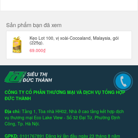
Sản phẩm bạn đã xem
Kẹo Lot 100, vị xoài-Cocoaland, Malaysia, gói
(225g).
69.000₫
CÔNG TY CỔ PHẦN THƯƠNG MẠI VÀ DỊCH VỤ TỔNG HỢP
ĐỨC THÀNH
Địa chỉ:
Tầng 1, Tòa nhà HH02, Nhà ở cao tầng kết hợp dịch
vụ thương mại Eco Lake View - Số 32 Đại Từ, Phường Định
Công, Tp. Hà Nội.
GPKD:
0101767891 Đăng ký lần đầu ngày 23 tháng 8 năm