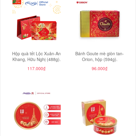
Hộp quà tết Lộc Xuân-An
Bánh Goute mè giòn tan-
Khang, Hữu Nghị (488g).
Orion, hộp (594g).
117.000₫
96.000₫