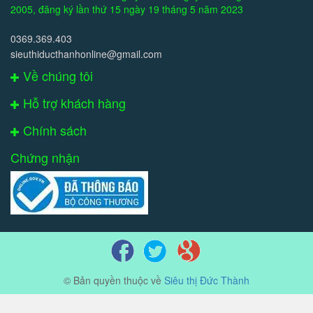
2005, đăng ký lần thứ 15 ngày 19 tháng 5 năm 2023
0369.369.403
sieuthiducthanhonline@gmail.com
Về chúng tôi
Hỗ trợ khách hàng
Chính sách
Chứng nhận
© Bản quyền thuộc về
Siêu thị Đức Thành
Cung cấp bởi
Sapo