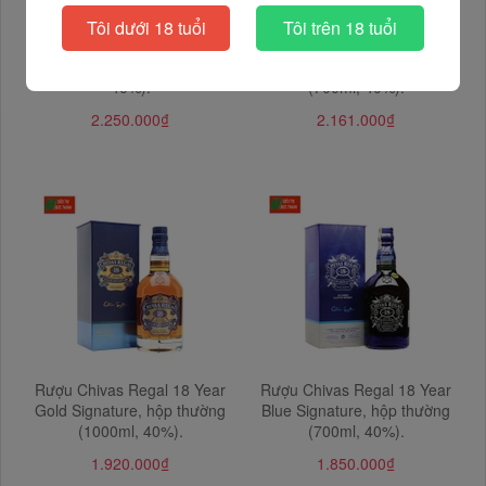
Tôi dưới 18 tuổi
Tôi trên 18 tuổi
Rượu The Singleton of Glend
Rượu Ballantine's 21 Years
Ord 18 Years Old (700ml,
Balended Scotch Whisky, hộp
40%).
(700ml, 40%).
2.250.000₫
2.161.000₫
Rượu Chivas Regal 18 Year
Rượu Chivas Regal 18 Year
Gold Signature, hộp thường
Blue Signature, hộp thường
(1000ml, 40%).
(700ml, 40%).
1.920.000₫
1.850.000₫