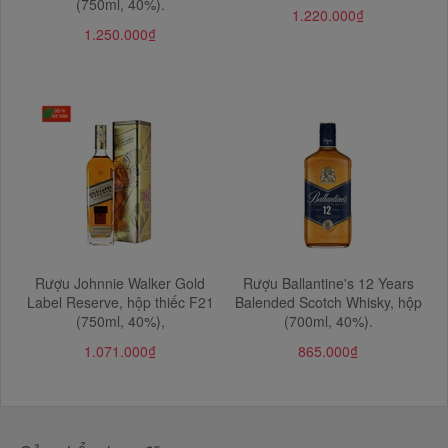
(750ml, 40%).
1.220.000₫
1.250.000₫
Rượu Johnnie Walker Gold
Rượu Ballantine's 12 Years
Label Reserve, hộp thiếc F21
Balended Scotch Whisky, hộp
(750ml, 40%),
(700ml, 40%).
1.071.000₫
865.000₫