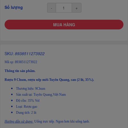
Số lượng
-
+
MUA HÀNG
SKU:
8938511273922
Mã sp: 8938511273922
Thông tin sản phẩm.
Rượu 9 Chum, rượu nếp mới-Tuyên Quang, can (2 lít, 35%).
Thương hiệu: 9Chum
Sản xuất tại: Tuyên Quang,Việt Nam
Độ cồn: 35% Vol
Loại: Rượu gạo
Dung tích: 2 lít
Hướng dẫn sử dụng:
Uống trực tiếp. Ngon hơn khi uống lạnh.