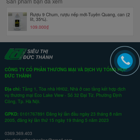
Sản phẩm bạn đã xem
Rượu 9 Chum, rượu nếp mới-Tuyên Quang, can (2
lít, 35%).
109.000₫
CÔNG TY CỔ PHẦN THƯƠNG MẠI VÀ DỊCH VỤ TỔNG HỢP
ĐỨC THÀNH
Địa chỉ:
Tầng 1, Tòa nhà HH02, Nhà ở cao tầng kết hợp dịch
vụ thương mại Eco Lake View - Số 32 Đại Từ, Phường Định
Công, Tp. Hà Nội.
GPKD:
0101767891 Đăng ký lần đầu ngày 23 tháng 8 năm
2005, đăng ký lần thứ 15 ngày 19 tháng 5 năm 2023
0369.369.403