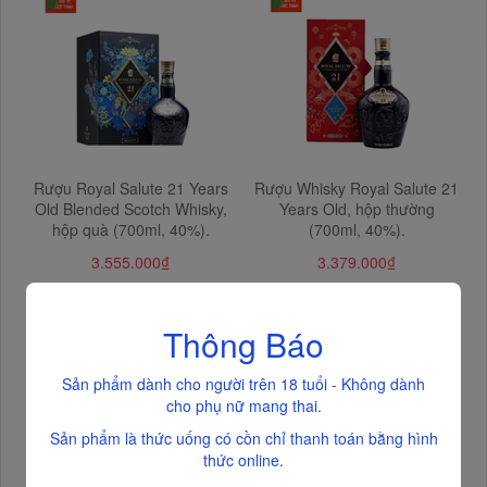
Rượu Royal Salute 21 Years
Rượu Whisky Royal Salute 21
Old Blended Scotch Whisky,
Years Old, hộp thường
hộp quà (700ml, 40%).
(700ml, 40%).
3.555.000₫
3.379.000₫
Thông Báo
Sản phẩm dành cho người trên 18 tuổi - Không dành
cho phụ nữ mang thai.
Sản phẩm là thức uống có cồn chỉ thanh toán bằng hình
thức online.