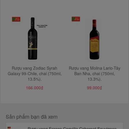
Rượu vang Zodiac Syrah
Rượu vang Molina Lario-Tây
Galaxy 99-Chile, chai (750ml,
Ban Nha, chai (750ml,
13.5%).
13.3%).
166.000₫
99.000₫
Sản phẩm bạn đã xem
Rượu vang France Camélia Cabernet Sauvignon-