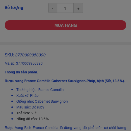
Số lượng
-
+
MUA HÀNG
SKU:
3770009956390
Mã sp: 3770009956390
Thông tin sản phẩm.
Rượu vang France Camélia Cabernet Sauvignon-Pháp, bịch (5lít, 13.5%).
Thương hiệu: France Camélia
Xuất xứ:
Pháp
Giống nho: Cabernet Sauvignon
Màu sắc: Đỏ ruby
Thể tích: 5 lít
Nồng độ cồn: 13.5%
Rượu Vang Bịch France Camélia là dòng vang đỏ phổ biến có chất lượng