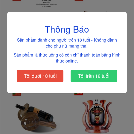
Thông Báo
Sản phẩm dành cho người trên 18 tuổi - Không dành
cho phụ nữ mang thai.
Rượu vang Zodiac Syrah
Rượu vang Zodiac Syrah
Galaxy-Chile, kệ xe ngựa kéo
Sản phẩm là thức uống có cồn chỉ thanh toán bằng hình
Galaxy-Chile, kệ xe ngựa nâu
(1.5lít, 15%).
kéo (1.5lít, 15%).
thức online.
885.000₫
1.085.000₫
Tôi dưới 18 tuổi
Tôi trên 18 tuổi