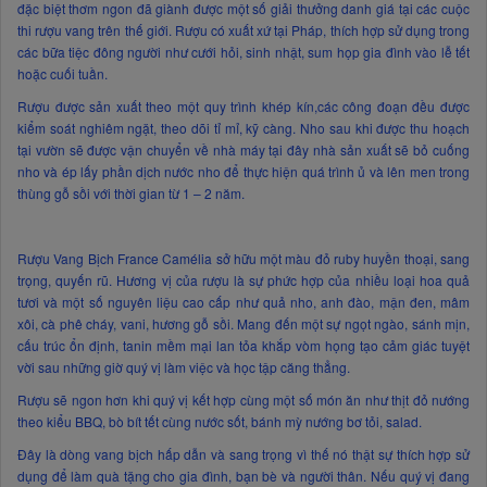
đặc biệt thơm ngon đã giành được một số giải thưởng danh giá tại các cuộc
thi rượu vang trên thế giới. Rượu có xuất xứ tại Pháp, thích hợp sử dụng trong
các bữa tiệc đông người như cưới hỏi, sinh nhật, sum họp gia đình vào lễ tết
hoặc cuối tuần.
Rượu được sản xuất theo một quy trình khép kín,các công đoạn đều được
kiểm soát nghiêm ngặt, theo dõi tỉ mỉ, kỹ càng. Nho sau khi được thu hoạch
tại vườn sẽ được vận chuyển về nhà máy tại đây nhà sản xuất sẽ bỏ cuống
nho và ép lấy phần dịch nước nho để thực hiện quá trình ủ và lên men trong
thùng gỗ sồi với thời gian từ 1 – 2 năm.
Rượu Vang Bịch France Camélia sở hữu một màu đỏ ruby huyền thoại, sang
trọng, quyến rũ. Hương vị của rượu là sự phức hợp của nhiều loại hoa quả
tươi và một số nguyên liệu cao cấp như quả nho, anh đào, mận đen, mâm
xôi, cà phê cháy, vani, hương gỗ sồi. Mang đến một sự ngọt ngào, sánh mịn,
cấu trúc ổn định, tanin mềm mại lan tỏa khắp vòm họng tạo cảm giác tuyệt
vời sau những giờ quý vị làm việc và học tập căng thẳng.
Rượu sẽ ngon hơn khi quý vị kết hợp cùng một số món ăn như thịt đỏ nướng
theo kiểu BBQ, bò bít tết cùng nước sốt, bánh mỳ nướng bơ tỏi, salad.
Đây là dòng vang bịch hấp dẫn và sang trọng vì thế nó thật sự thích hợp sử
dụng để làm quà tặng cho gia đình, bạn bè và người thân. Nếu quý vị đang