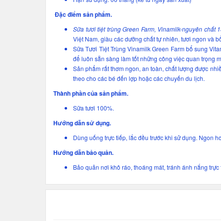
Đặc điểm sản phẩm.
Sữa tươi tiệt trùng Green Farm, Vinamilk-nguyên chất
Việt Nam, giàu các dưỡng chất tự nhiên, tươi ngon và b
Sữa Tươi Tiệt Trùng Vinamilk Green Farm bổ sung Vit
để luôn sẵn sàng làm tốt những công việc quan trọng m
Sản phẩm rất thơm ngon, an toàn, chất lượng được nhiề
theo cho các bé đến lợp hoặc các chuyến du lịch.
Thành phần của sản phẩm.
Sữa tươi 100%.
Hướng dẫn sử dụng.
Dùng uống trực tiếp, lắc đều trước khi sử dụng. Ngon 
Hướng dẫn bảo quản.
Bảo quản nơi khô ráo, thoáng mát, tránh ánh nắng trực 