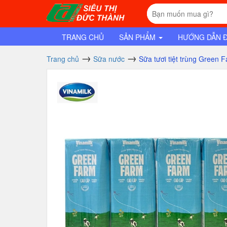
TRANG CHỦ
SẢN PHẨM
HƯỚNG DẪN 
Trang chủ
Sữa nước
Sữa tươi tiệt trùng Green