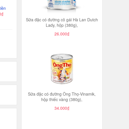
iền
0₫
Sữa đặc có đường cô gái Hà Lan Dutch
Lady, hộp (380g),
26.000₫
Sữa đặc có đường Ông Thọ-Vinamik,
hộp thiếc vàng (380g),
34.000₫