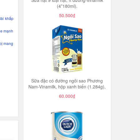
Sữa hạt 9 loại hạt, ít đường-Vinamilk
(4*180ml).
50.500₫
dài khắp
hỏe mạnh
 bị mang
Sữa đặc có đường ngôi sao Phương
Nam-Vinamilk, hộp xanh biển (1.284g),
60.000₫