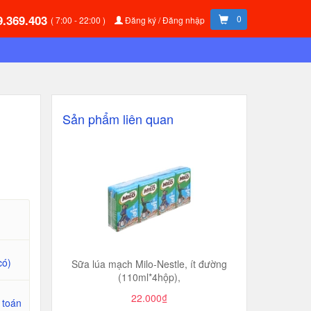
9.369.403
0
( 7:00 - 22:00 )
Đăng ký / Đăng nhập
Sản phẩm liên quan
có)
Sữa lúa mạch Milo-Nestle, ít đường
(110ml*4hộp),
22.000₫
 toán