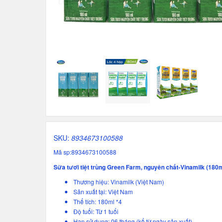
SKU:
8934673100588
Mã sp:8934673100588
Sữa tươi tiệt trùng Green Farm, nguyên chất-Vinamilk (180m
Thương hiệu: Vinamilk (Việt Nam)
Sản xuất tại: Việt Nam
Thể tích: 180ml *4
Độ tuổi: Từ 1 tuổi
Hạn sử dụng: 06 tháng (kể từ ngày sản xuất)