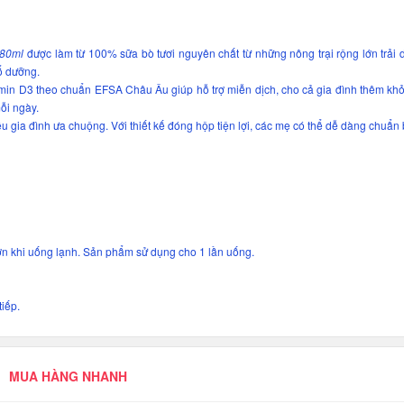
 180ml
được làm từ 100% sữa bò tươi nguyên chất từ những nông trại rộng lớn trải 
ổ dưỡng.
amin D3 theo chuẩn EFSA Châu Âu giúp hỗ trợ miễn dịch, cho cả gia đình thêm k
ỗi ngày.
u gia đình ưa chuộng. Với thiết kế đóng hộp tiện lợi, các mẹ có thể dễ dàng chuẩn
hơn khi uống lạnh. Sản phẩm sử dụng cho 1 lần uống.
tiếp.
MUA HÀNG NHANH