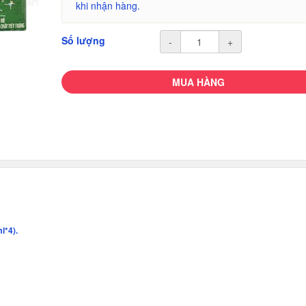
khi nhận hàng.
Số lượng
-
+
MUA HÀNG
l*4).