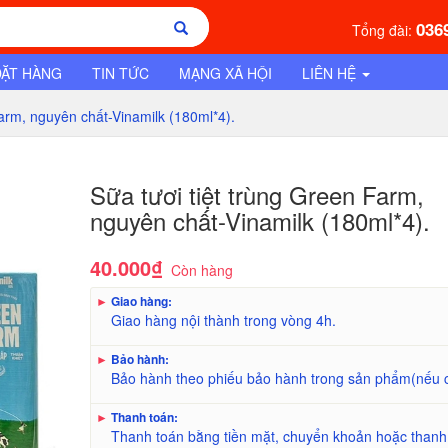
036
Tổng đài:
ĐẶT HÀNG
TIN TỨC
MẠNG XÃ HỘI
LIÊN HỆ
 Farm, nguyên chất-Vinamilk (180ml*4).
Sữa tươi tiệt trùng Green Farm,
nguyên chất-Vinamilk (180ml*4).
40.000₫
Còn hàng
►
Giao hàng:
Giao hàng nội thành trong vòng 4h.
►
Bảo hành:
Bảo hành theo phiếu bảo hành trong sản phẩm(nếu 
►
Thanh toán:
Thanh toán bằng tiền mặt, chuyển khoản hoặc thanh