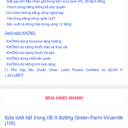
- Sữa sau khi tiếp nhận giữ trong bồn inox lạnh 4ºC, tối đa 5 tiếng
- Thanh trùng bằng thông số độc quyền
- Hút chân không bằng công nghệ kép
- Tiệt trùng bằng công nghệ UHT
- Sản xuất và đóng hộp trong vòng 12 tiếng
Danh sách KHÔNG.
- KHÔNG dùng hormone tăng trưởng
- KHÔNG dư lượng thuốc bảo vệ thực vật
- KHÔNG dư lượng thuốc trừ sâu
- KHÔNG dùng chất bảo quản
- KHÔNG dư lượng kim loại nặng
(*) Phù hợp tiêu chuẩn Clean Label Project Certified và QCVN 5-
BYT.
1:2010/
MUA HÀNG NHANH
Sữa tươi tiệt trùng rất ít đường Green Farm-Vinamilk
(1lít).