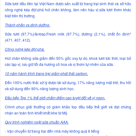
Sữa tươi đầu tiên tại Việt Nam được sản xuất từ trang trại sinh thái và sở hữu
công nghệ kép đột phá hút chân không, làm nên hậu vị sữa tươi thơm khác
biệt trên thị trường.
Thành phần vs dinh dưỡng.
Sữa tươi (97,7%)/&nbsp;Fresh milk (97.7%), đường (2,1%), chất ổn định*
(471, 407, 412).
Công nghệ kép đột phá.
Hút chân không sữa giảm đến 50% gốc oxy tự do, khoá tươi tức thời, loại bỏ
các tạp vị, lưu giữ tối đa hương cỏ hoa và vị thơm tự nhiên của sữa.
10 năm hành trình trang trại giảm phát thải carbon.
Đến 100% nước thải xử lý được tái sử dụng, 17% năng lượng mặt trời, thu hồi
và sử dụng đến 90% năng lượng sinh học.
Đầu bếp Top 1% thế giới chấm điểm cao tuyệt đối về vị ngon.
Chinh phục giải thưởng có giám khảo top đầu bếp thế giới và đạt chứng
nhận an toàn tinh khiết khắt khe từ Mỹ.
Quy trình nghiêm ngặt sữa chuẩn AAA.
- Vận chuyển từ trang trại đến nhà máy không quá 6 tiếng