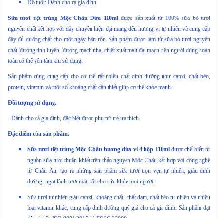
Độ tuổi: Dành cho cả gia đình
Sữa tươi tiệt trùng Mộc Châu Dừa 110ml
được sản xuất từ 100% sữa bò tươi
nguyên chất kết hợp với dây chuyền hiện đại mang đến hương vị tự nhiên và cung cấp
đầy đủ dưỡng chất cho một ngày bận rộn. Sản phẩm được làm từ sữa bò tươi nguyên
chất, đường tinh luyện, đường mạch nha, chiết xuất malt đại mạch nên người dùng hoàn
toàn có thể yên tâm khi sử dụng.
Sản phẩm cũng cung cấp cho cơ thể rất nhiều chất dinh dưỡng như canxi, chất béo,
protein, vitamin và một số khoáng chất cần thiết giúp cơ thể khỏe mạnh.
Đối tượng sử dụng.
- Dành cho cả gia đình, đặc biệt được phụ nữ trẻ ưa thích.
Đặc điểm của sản phẩm.
Sữa tươi tiệt trùng Mộc Châu hương dừa vỉ 4 hộp 110ml
được chế biến từ
nguồn sữa tươi thuần khiết trên thảo nguyên Mộc Châu kết hợp với công nghệ
từ Châu Âu, tạo ra những sản phẩm sữa tươi trọn vẹn tự nhiên, giàu dinh
dưỡng, ngọt lành tươi mát, tốt cho sức khỏe mọi người.
Sữa tươi tự nhiên giàu canxi, khoáng chất, chất đạm, chất béo tự nhiên và nhiều
loại vitamin khác, cung cấp dinh dưỡng quý giá cho cả gia đình. Sản phẩm đạt