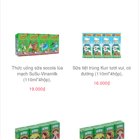
Thức uống sữa socola lúa
Sữa tiệt trùng Kun tươi vui, có
mạch SuSu-Vinamilk
đường (110ml*4hộp),
(110ml*4hộp),
16.000₫
19.000₫