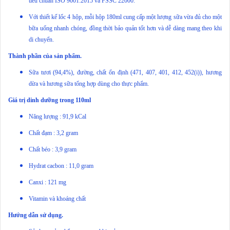
tiêu chuẩn ISO 9001:2015 và FSSC 22000.
Với thiết kế lốc 4 hộp, mỗi hộp 180ml cung cấp một lượng sữa vừa đủ cho một
bữa uống nhanh chóng, đồng thời bảo quản tốt hơn và dễ dàng mang theo khi
di chuyển.
Thành phần của sản phẩm.
Sữa tươi (94,4%), đường, chất ổn định (471, 407, 401, 412, 452(i)), hương
dừa và hương sữa tổng hợp dùng cho thực phẩm.
Giá trị dinh dưỡng trong 110ml
Năng lượng : 91,9 kCal
Chất đạm : 3,2 gram
Chất béo : 3,9 gram
Hydrat cacbon : 11,0 gram
Canxi : 121 mg
Vitamin và khoáng chất
Hướng dẫn sử dụng.