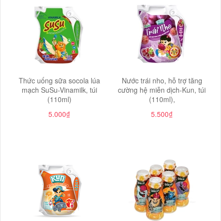
Thức uống sữa socola lúa
Nước trái nho, hỗ trợ tăng
mạch SuSu-Vinamilk, túi
cường hệ miễn dịch-Kun, túi
(110ml)
(110ml),
5.000₫
5.500₫