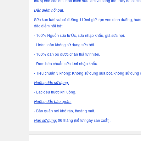
thú vị cho các em thỏa thích sưu tầm và sáng tạo. Hãy để các 
Đặc điểm nỗi bật.
Sữa kun tươi vui có đường 110ml giữ trọn vẹn dinh dưỡng, hương 
đăc điểm nỗi bật:
- 100% Nguồn sữa từ Úc, sữa nhập khẩu, giá sữa nội.
- Hoàn toàn không sử dụng sữa bột.
- 100% đàn bò được chăn thả tự nhiên.
- Đạm béo chuẩn sữa tươi nhập khẩu.
- Tiêu chuẩn 3 không: Không sử dụng sữa bột, không sử dụng 
Hướng dẫn sử dụng.
- Lắc đều trước khi uống.
Hướng dẫn bảo quản.
- Bảo quản nơi khô ráo, thoáng mát.
Hạn sử dụng:
06 tháng (kể từ ngày sản xuất).