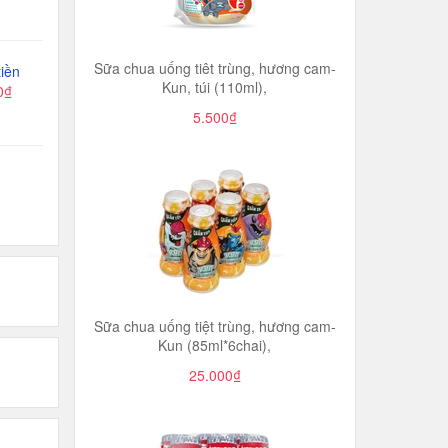
Sữa chua uống tiêt trùng, hương cam-
iền
Kun, túi (110ml),
0₫
5.500₫
Sữa chua uống tiệt trùng, hương cam-
Kun (85ml*6chai),
25.000₫