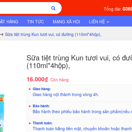
036
Tổng đài:
ĐẶT HÀNG
TIN TỨC
MẠNG XÃ HỘI
LIÊN HỆ
Sữa tiệt trùng Kun tươi vui, có đường (110ml*4hộp),
Sữa tiệt trùng Kun tươi vui, có đ
(110ml*4hộp),
16.000₫
Còn hàng
►
Giao hàng:
Giao hàng nội thành trong vòng 4h.
►
Bảo hành:
Bảo hành theo phiếu bảo hành trong sản phẩm(nếu 
►
Thanh toán:
Thanh toán bằng tiền mặt, chuyển khoản hoặc thanh