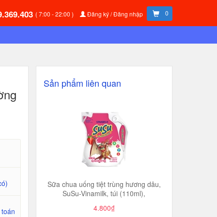
9.369.403
0
( 7:00 - 22:00 )
Đăng ký / Đăng nhập
Sản phẩm liên quan
ường
có)
Sữa chua uống tiệt trùng hương dâu,
SuSu-Vinamilk, túi (110ml),
4.800₫
 toán