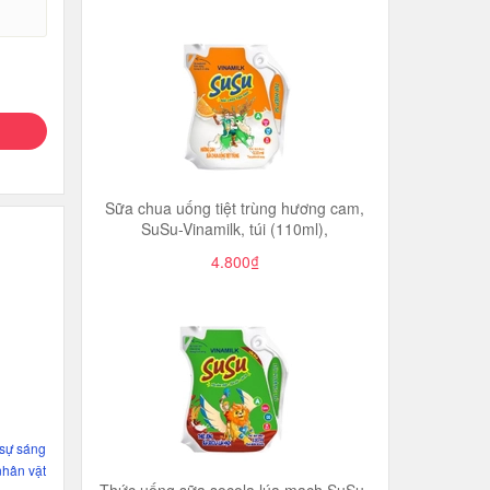
Sữa chua uống tiệt trùng hương cam,
SuSu-Vinamilk, túi (110ml),
4.800₫
 sự sáng
nhân vật