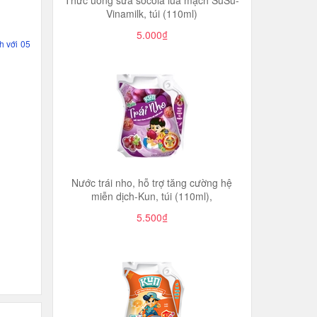
Thức uống sữa socola lúa mạch SuSu-
Vinamilk, túi (110ml)
5.000₫
h với 05
Nước trái nho, hỗ trợ tăng cường hệ
miễn dịch-Kun, túi (110ml),
5.500₫