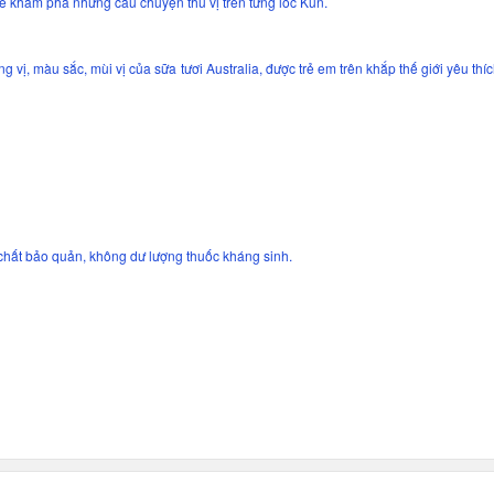
bé khám phá những câu chuyện thú vị trên từng lốc Kun.
vị, màu sắc, mùi vị của sữa tươi Australia, được trẻ em trên khắp thế giới yêu thíc
chất bảo quản, không dư lượng thuốc kháng sinh.