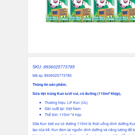
SKU:
8936025773785
Mã sp: 8936025773785
Thông tin sản phẩm.
Sữa tiệt trùng Kun tươi vui, có đường (110ml*4hộp),
Thương hiệu: LiF Kun (Úc)
Sản xuất tại: Việt Nam
Thể tích: 110ml *4 hộp
Sữa Kun tươi vui có đường 110ml là thức uống dinh dưỡng Kun
tạo của trẻ. Kun đem lại nguồn dinh dưỡng và năng lượng để bé