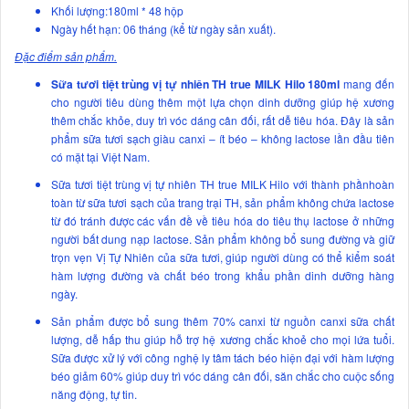
Khối lượng:180ml * 48 hộp
Ngày hết hạn: 06 tháng (kể từ ngày sản xuất).
Đặc điểm sản phẩm.
Sữa tươi tiệt trùng vị tự nhiên TH true MILK Hilo 180ml
mang đến
cho người tiêu dùng thêm một lựa chọn dinh dưỡng giúp hệ xương
thêm chắc khỏe, duy trì vóc dáng cân đối, rất dễ tiêu hóa. Đây là sản
phẩm sữa tươi sạch giàu canxi – ít béo – không lactose lần đầu tiên
có mặt tại Việt Nam.
Sữa tươi tiệt trùng vị tự nhiên TH true MILK Hilo với thành phầnhoàn
toàn từ sữa tươi sạch của trang trại TH, sản phẩm không chứa lactose
từ đó tránh được các vấn đề về tiêu hóa do tiêu thụ lactose ở những
người bất dung nạp lactose. Sản phẩm không bổ sung đường và giữ
trọn vẹn Vị Tự Nhiên của sữa tươi, giúp người dùng có thể kiểm soát
hàm lượng đường và chất béo trong khẩu phần dinh dưỡng hàng
ngày.
Sản phẩm được bổ sung thêm 70% canxi từ nguồn canxi sữa chất
lượng, dễ hấp thu giúp hỗ trợ hệ xương chắc khoẻ cho mọi lứa tuổi.
Sữa được xử lý với công nghệ ly tâm tách béo hiện đại với hàm lượng
béo giảm 60% giúp duy trì vóc dáng cân đối, săn chắc cho cuộc sống
năng động, tự tin.