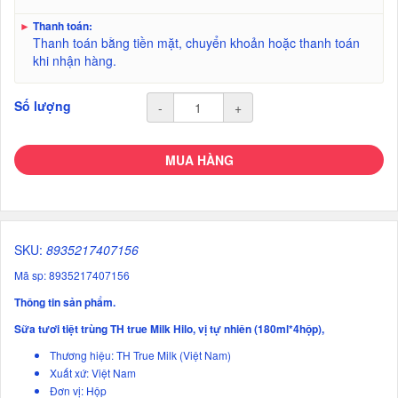
►
Thanh toán:
Thanh toán bằng tiền mặt, chuyển khoản hoặc thanh toán
khi nhận hàng.
Số lượng
-
+
MUA HÀNG
SKU:
8935217407156
Mã sp: 8935217407156
Thông tin sản phẩm.
Sữa tươi tiệt trùng TH true Milk Hilo, vị tự nhiên (180ml*4hộp),
Thương hiệu: TH True Milk (Việt Nam)
Xuất xứ: Việt Nam
Đơn vị: Hộp