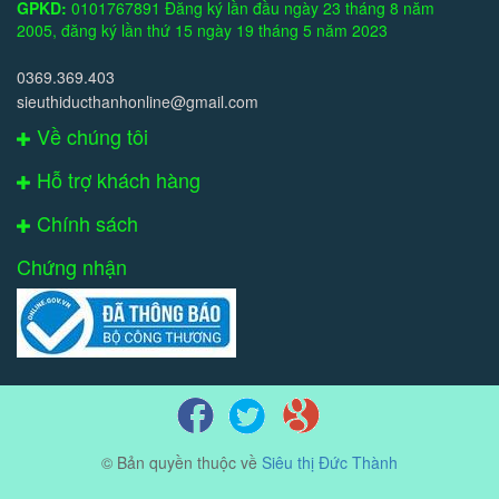
GPKD:
0101767891 Đăng ký lần đầu ngày 23 tháng 8 năm
2005, đăng ký lần thứ 15 ngày 19 tháng 5 năm 2023
0369.369.403
sieuthiducthanhonline@gmail.com
Về chúng tôi
Hỗ trợ khách hàng
Chính sách
Chứng nhận
© Bản quyền thuộc về
Siêu thị Đức Thành