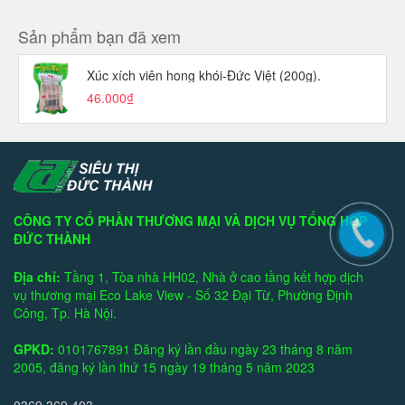
Sản phẩm bạn đã xem
Xúc xích viên hong khói-Đức Việt (200g).
46.000₫
CÔNG TY CỔ PHẦN THƯƠNG MẠI VÀ DỊCH VỤ TỔNG HỢP
ĐỨC THÀNH
Địa chỉ:
Tầng 1, Tòa nhà HH02, Nhà ở cao tầng kết hợp dịch
vụ thương mại Eco Lake View - Số 32 Đại Từ, Phường Định
Công, Tp. Hà Nội.
GPKD:
0101767891 Đăng ký lần đầu ngày 23 tháng 8 năm
2005, đăng ký lần thứ 15 ngày 19 tháng 5 năm 2023