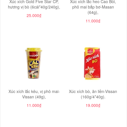
Xúc xích Gold Five Star CP,
Xúc xích lắc heo Cao Bồi,
hương vị bò (6cái*40g/240g),
phô mai bắp bơ-Masan
(64g),
25.000₫
11.000₫
Xúc xích lắc kêu, vị phô mai-
Xúc xích bò, ăn liền-Vissan
Vissan (49g),
(160g/4*40g).
11.000₫
19.000₫