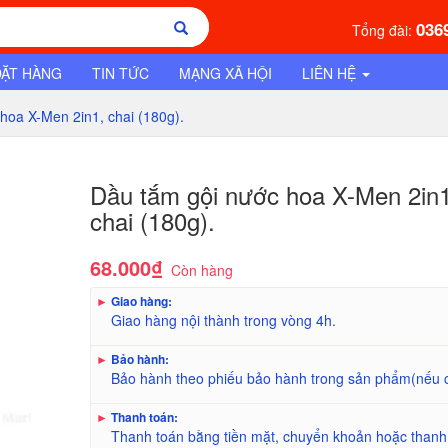
036
Tổng đài:
ĐẶT HÀNG
TIN TỨC
MẠNG XÃ HỘI
LIÊN HỆ
hoa X-Men 2in1, chai (180g).
Dầu tắm gội nước hoa X-Men 2in1
chai (180g).
68.000₫
Còn hàng
►
Giao hàng:
Giao hàng nội thành trong vòng 4h.
►
Bảo hành:
Bảo hành theo phiếu bảo hành trong sản phẩm(nếu 
►
Thanh toán:
Thanh toán bằng tiền mặt, chuyển khoản hoặc thanh