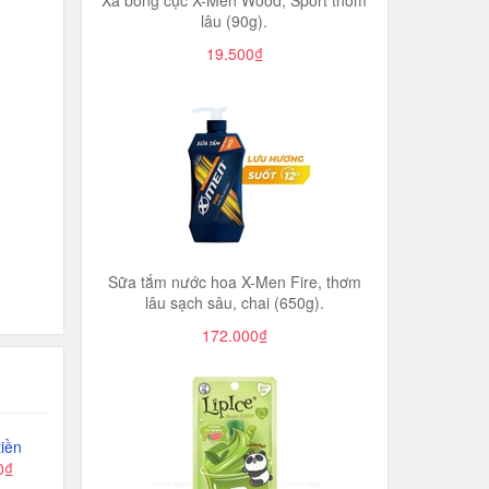
Xà bông cục X-Men Wood, Sport thơm
lâu (90g).
19.500₫
Sữa tắm nước hoa X-Men Fire, thơm
lâu sạch sâu, chai (650g).
172.000₫
iền
0₫