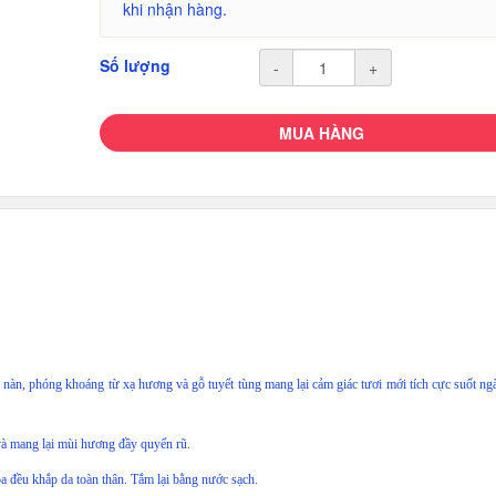
khi nhận hàng.
Số lượng
-
+
MUA HÀNG
, phóng khoáng từ xạ hương và gỗ tuyết tùng mang lại cảm giác tươi mới tích cực suốt ngà
và mang lại mùi hương đầy quyến rũ.
 đều khắp da toàn thân. Tắm lại bằng nước sạch.