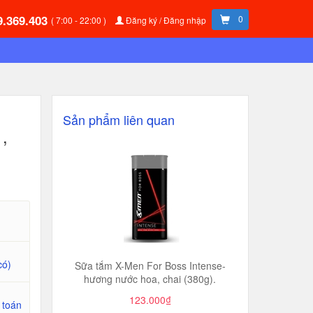
9.369.403
0
( 7:00 - 22:00 )
Đăng ký / Đăng nhập
Sản phẩm liên quan
,
có)
Sữa tắm X-Men For Boss Intense-
hương nước hoa, chai (380g).
123.000₫
 toán