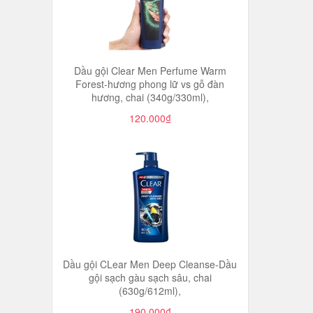
Dầu gội Clear Men Perfume Warm
Forest-hương phong lữ vs gỗ đàn
hương, chai (340g/330ml),
120.000₫
Dầu gội CLear Men Deep Cleanse-Dầu
gội sạch gàu sạch sâu, chai
(630g/612ml),
190.000₫