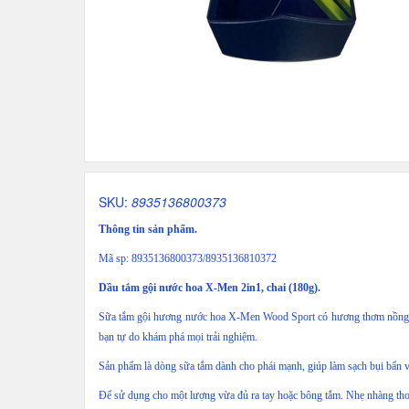
SKU:
8935136800373
Thông tin sản phẩm.
Mã sp: 8935136800373/8935136810372
Dầu tắm gội nước hoa X-Men 2in1, chai (180g).
Sữa tắm gội hương nước hoa X-Men Wood Sport có hương thơm nồng nàn
bạn tự do khám phá mọi trải nghiệm.
Sản phẩm là dòng sữa tắm dành cho phái mạnh, giúp làm sạch bụi bẩn 
Để sử dụng cho một lượng vừa đủ ra tay hoặc bông tắm. Nhẹ nhàng thoa