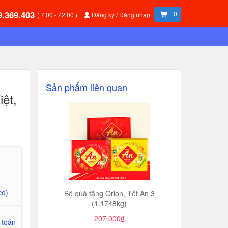
9.369.403
0
( 7:00 - 22:00 )
Đăng ký / Đăng nhập
Sản phẩm liên quan
iệt,
có)
Bộ quà tặng Orion, Tết An 3
(1.1748kg)
207.000₫
 toán