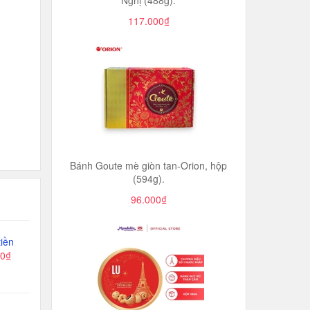
Nghị (488g).
117.000₫
Bánh Goute mè giòn tan-Orion, hộp
(594g).
96.000₫
iền
00₫