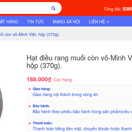
036
Tổng đài:
ĐẶT HÀNG
TIN TỨC
MẠNG XÃ HỘI
LIÊN HỆ
i còn vỏ-Minh Việt, hộp (370g).
Hạt điều rang muối còn vỏ-Minh V
hộp (370g).
188.000₫
Còn hàng
►
Giao hàng:
Giao hàng nội thành trong vòng 4h.
►
Bảo hành:
Bảo hành theo phiếu bảo hành trong sản phẩm(nếu 
►
Thanh toán:
Thanh toán bằng tiền mặt, chuyển khoản hoặc thanh