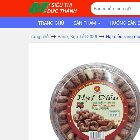
TRANG CHỦ
SẢN PHẨM
HƯỚNG DẪN 
Trang chủ
Bánh, Kẹo Tết 2026
Hạt điều rang muố