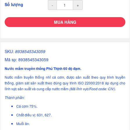
Số lượng
-
+
MUA HÀNG
SKU:
8938545343059
Mã sp: 8938545343059
Nước mắm truyền thống Phú Thịnh 60 độ đạm.
Nước mắm truyền thống nhỉ cá cơm, được sản xuất theo quy trình truyền
thống, giám sát sản xuất theo đúng quy trình ISO 22000:2018 áp dụng cho
lĩnh vực sản xuất và cung cấp nước mắm
(Mã lĩnh vực/Food code: CIV)
.
Thành phần:
Cá cơm 75%.
Chất điều vị: 631, 627.
Muối ăn.