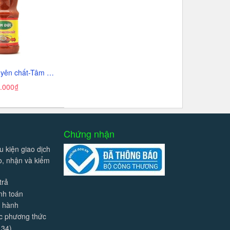
Tương ớt nguyên chất-Tâm Đức, chai (250g).
.000₫
Chứng nhận
u kiện giao dịch
ao, nhận và kiểm
trả
nh toán
o hành
ác phương thức
 34)