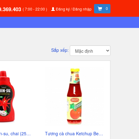
9.369.403
0
( 7:00 - 22:00 )
Đăng ký / Đăng nhập
Sắp xếp:
Tương ớt Chin-su, chai (250g),
Tương cà chua Ketchup Best's-Malaysia, chai (330g),