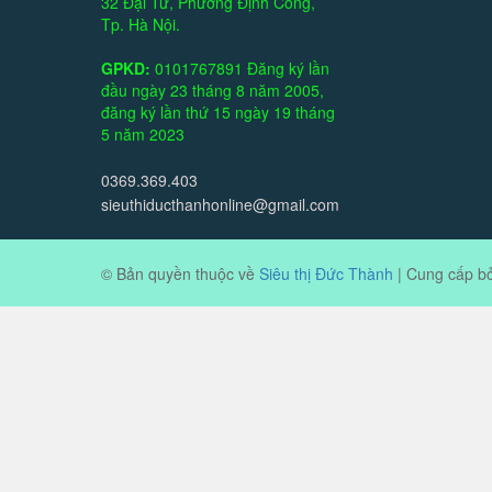
32 Đại Từ, Phường Định Công,
Tp. Hà Nội.
GPKD:
0101767891 Đăng ký lần
đầu ngày 23 tháng 8 năm 2005,
đăng ký lần thứ 15 ngày 19 tháng
5 năm 2023
0369.369.403
sieuthiducthanhonline@gmail.com
© Bản quyền thuộc về
Siêu thị Đức Thành
|
Cung cấp b