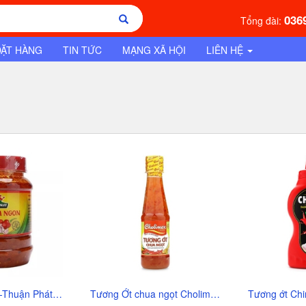
036
Tổng đài:
ĐẶT HÀNG
TIN TỨC
MẠNG XÃ HỘI
LIÊN HỆ
Sa tế tôm ngon-Thuận Phát, lọ (250g),
Tương Ớt chua ngọt Cholimex Food, chai (270g),