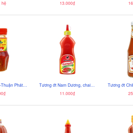
n hệ
13.000₫
16
Sa tế tôm ngon-Thuận Phát, lọ (85g),
Tương ớt Nam Dương, chai vịt (250ml).
00₫
11.000₫
25