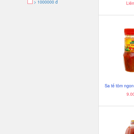
> 1000000 đ
Liê
9.0