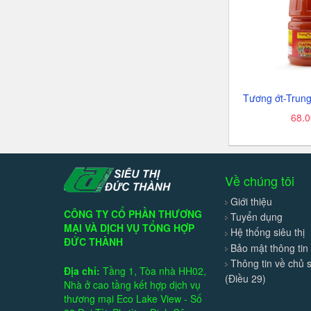
68.
Về chúng tôi
Giới thiệu
CÔNG TY CỔ PHẦN THƯƠNG
Tuyển dụng
MẠI VÀ DỊCH VỤ TỔNG HỢP
Hệ thống siêu thị
ĐỨC THÀNH
Bảo mật thông tin
Thông tin về chủ 
Địa chỉ:
Tầng 1, Tòa nhà HH02,
(Điều 29)
Nhà ở cao tầng kết hợp dịch vụ
thương mại Eco Lake View - Số