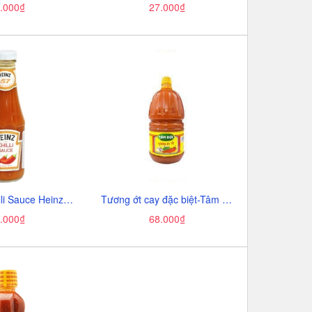
.000₫
27.000₫
Tương ớt Chilli Sauce Heinz-Thái Lan. chai (300g),
Tương ớt cay đặc biệt-Tâm Đức, can (2lít),
.000₫
68.000₫