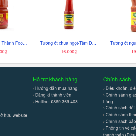
Tương ớt-Trung Thành Foods, can (2kg),
Tương ớt chua ngọt-Tâm Đức, chai (250g).
000₫
16.000₫
19
Hỗ trợ khách hàng
Chính sách
Hướng dẫn mua hàng
Điều khoản, điề
Đăng kí thành viên
Chính sánh gi
Hotline: 0369.369.403
hàng
Chính sách đổi 
Chính sánh tha
sở hữu website
Chính sách bả
Thông tin về c
thanh toán (Điều