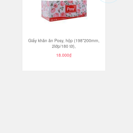
Giấy khăn ăn Posy, hộp (198*200mm,
2lớp/180 tờ),
18.000₫
Giấy vệ sinh Cat, không lõi (10cuộn,
3lớp),
70.000₫