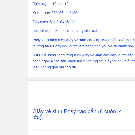
Định lượng: 13gsm ±2
Kích thước: 98*105mm*180m
Quy cách: 6 cuộn*4 lớp/túi
Hạn sử dụng: 5 năm kể từ ngày sản xuất
Posy là thương hiệu giấy vệ sinh cao cấp, được sản xuất bới
thương hiệu Posy đều được làm bằng tình yêu và sự chăm sóc th
Giấy lụa Posy
là thương hiệu giấy vệ sinh cao cấp, được sản
công nghệ Nhật Bản, chọn lựa từ những sợi giấy thuần khiết nh
toàn không gây hại cho da.
Giấy vệ sinh Posy cao cấp (6 cuộn, 4
lớp).