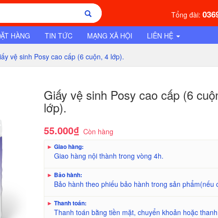
036
Tổng đài:
ĐẶT HÀNG
TIN TỨC
MẠNG XÃ HỘI
LIÊN HỆ
iấy vệ sinh Posy cao cấp (6 cuộn, 4 lớp).
Giấy vệ sinh Posy cao cấp (6 cuộ
lớp).
55.000₫
Còn hàng
►
Giao hàng:
Giao hàng nội thành trong vòng 4h.
►
Bảo hành:
Bảo hành theo phiếu bảo hành trong sản phẩm(nếu 
►
Thanh toán:
Thanh toán bằng tiền mặt, chuyển khoản hoặc thanh