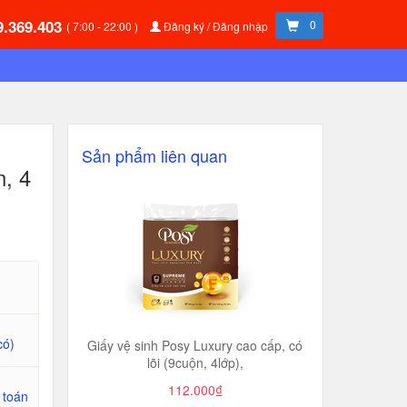
9.369.403
0
( 7:00 - 22:00 )
Đăng ký / Đăng nhập
Sản phẩm liên quan
n, 4
có)
Giấy vệ sinh Posy Luxury cao cấp, có
lõi (9cuộn, 4lớp),
112.000₫
 toán