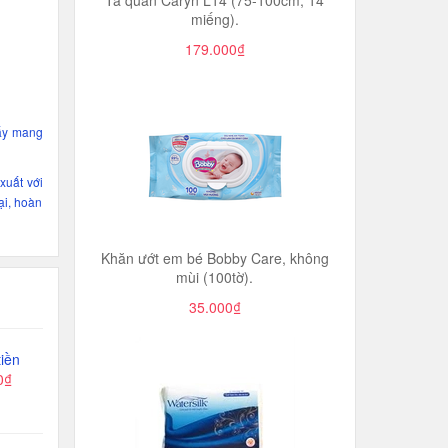
Tã quần Caryn L14 (75-100cm, 14
miếng).
179.000₫
iấy mang
xuất với
ại, hoàn
Khăn ướt em bé Bobby Care, không
mùi (100tờ).
35.000₫
iền
0₫