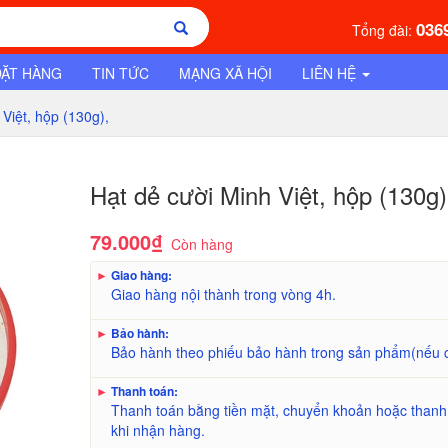
036
Tổng đài:
ĐẶT HÀNG
TIN TỨC
MẠNG XÃ HỘI
LIÊN HỆ
Việt, hộp (130g),
Hạt dẻ cười Minh Việt, hộp (130g)
79.000₫
Còn hàng
►
Giao hàng:
Giao hàng nội thành trong vòng 4h.
►
Bảo hành:
Bảo hành theo phiếu bảo hành trong sản phẩm(nếu 
►
Thanh toán:
Thanh toán bằng tiền mặt, chuyển khoản hoặc thanh
khi nhận hàng.