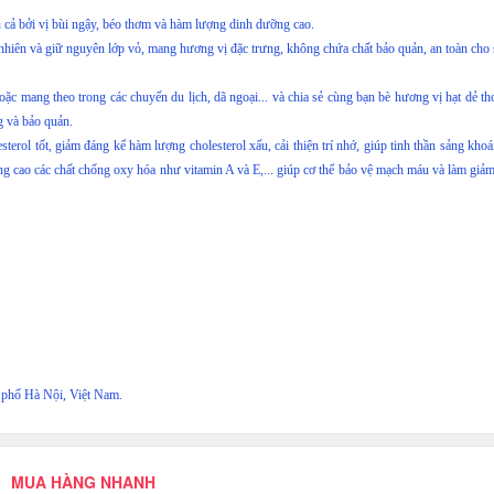
n cả bởi vị bùi ngậy, béo thơm và hàm lượng dinh dưỡng cao.
 nhiên và giữ nguyên lớp vỏ, mang hương vị đặc trưng, không chứa chất bảo quản, an toàn cho
oặc mang theo trong các chuyến du lịch, dã ngoại... và chia sẻ cùng bạn bè hương vị hạt dẻ t
g và bảo quản.
erol tốt, giảm đáng kể hàm lượng cholesterol xấu, cải thiện trí nhớ, giúp tinh thần sảng khoá
ng cao các chất chống oxy hóa như vitamin A và E,... giúp cơ thể bảo vệ mạch máu và làm giả
phố Hà Nội, Việt Nam.
MUA HÀNG NHANH