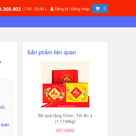
9.369.403
0
( 7:00 - 22:00 )
Đăng ký / Đăng nhập
Sản phẩm liên quan
,
có)
Bộ quà tặng Orion, Tết An 3
(1.1748kg)
 toán
207.000₫