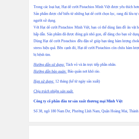
Trong các loại hạt, Hạt dẻ cười Pistachios Minh Việt được yêu thích hơ
Sản phẩm được chế biến từ những hạt dẻ cười chọn lọc, rang đủ lửa tự
người sử dụng.
Với Hạt dẻ cười Pistachios Minh Việt, bạn có thể dùng làm đồ ăn vặt h
hấp dẫn. Sản phẩm đã được đóng gói nhỏ gọn, dễ dàng cho bạn sử dụn
Dùng Hạt dẻ cười Pistachios đều đặn sẽ giúp bạn tăng hàm lượng cholest
stress hiệu quả. Bên cạnh đó, Hạt dẻ cười Pistachios còn chứa hàm lượ
bị bệnh tim.
Hướng dẫn sử dụng:
Tách vỏ và ăn trực tiếp phần nhân.
Hướng dẫn bảo quản:
Bảo quản nơi khô ráo.
Hạn sử dụng:
12 tháng (kể từ ngày sản xuất)
Chịu trách nhiệm sản xuất.
Công ty cổ phần đầu tư sản xuất thương mại Minh Việt
Số 38, ngõ 180 Nam Dư, Phường Lĩnh Nam, Quận Hoàng Mai, Thành 