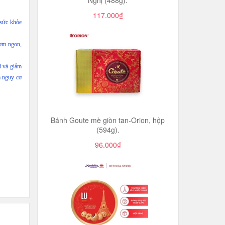
Nghị (488g).
117.000₫
 sức khỏe
hơm ngon,
i và giảm
m nguy cơ
Bánh Goute mè giòn tan-Orion, hộp
(594g).
96.000₫