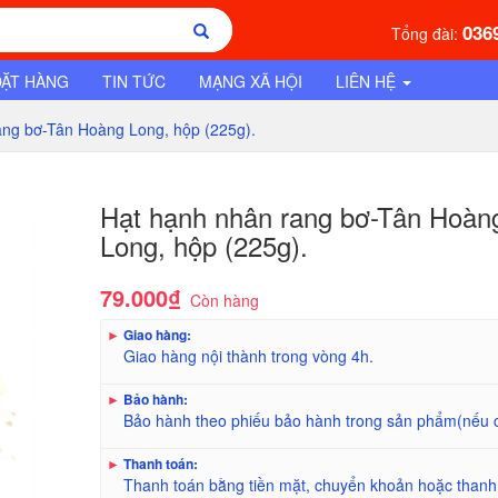
036
Tổng đài:
ĐẶT HÀNG
TIN TỨC
MẠNG XÃ HỘI
LIÊN HỆ
ang bơ-Tân Hoàng Long, hộp (225g).
Hạt hạnh nhân rang bơ-Tân Hoàn
Long, hộp (225g).
79.000₫
Còn hàng
►
Giao hàng:
Giao hàng nội thành trong vòng 4h.
►
Bảo hành:
Bảo hành theo phiếu bảo hành trong sản phẩm(nếu 
►
Thanh toán:
Thanh toán bằng tiền mặt, chuyển khoản hoặc thanh