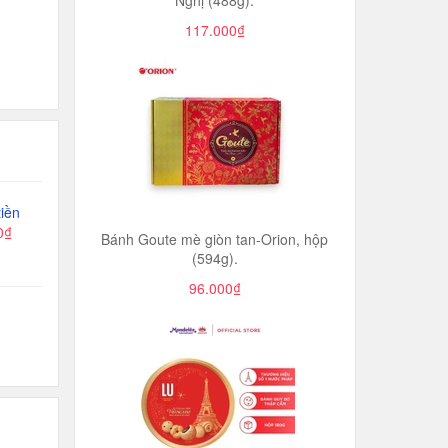
Nghị (488g).
117.000₫
iền
0₫
Bánh Goute mè giòn tan-Orion, hộp
(594g).
96.000₫