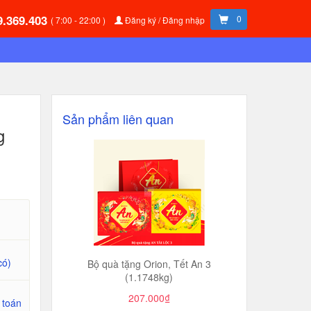
9.369.403
0
( 7:00 - 22:00 )
Đăng ký / Đăng nhập
Sản phẩm liên quan
g
có)
Bộ quà tặng Orion, Tết An 3
(1.1748kg)
207.000₫
 toán