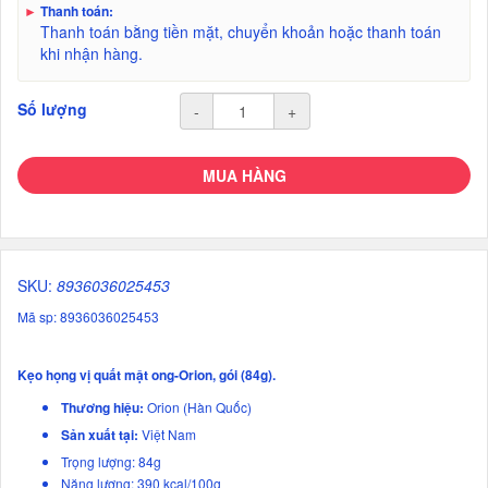
►
Thanh toán:
Thanh toán bằng tiền mặt, chuyển khoản hoặc thanh toán
khi nhận hàng.
Số lượng
-
+
MUA HÀNG
SKU:
8936036025453
Mã sp: 8936036025453
Kẹo họng vị quất mật ong-Orion, gói (84g).
Thương hiệu:
Orion (Hàn Quốc)
Sản xuất tại:
Việt Nam
Trọng lượng: 84g
Năng lượng: 390 kcal/100g