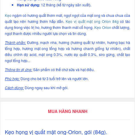
Hạn sử dụng:
12 tháng (kể từ ngày sản xuất).
Kẹo
ngậm có hương quất thơm mát, ngọt ngọt của mật ong và chua chua của
quất tạo nên hương thơm hấp dẫn.
Kẹo vị quất mật ong Orion 84g
có tác
dụng trong việc trị ho, hương thơm thanh mát cổ họng.
Kẹo Orion
chất lượng,
ngọt thanh được nhiều người lựa chọn và tin dùng.
Thành phần:
Đường, mạch nha, hương (hương quất tự nhiên, hương bạc hà
tổng hợp, hương mật ong tổng hợp và hương chanh giống tự nhiên), chất
điều chỉnh độ acid, mật ong 0.3%, nước ép quất 0.3%, siro gừng, chất tạo
ngọt tổng hợp...
Thông tin dị ứng:
Sản phẩm có thể chứ sữa và hạt điều.
Phù hợp:
Dùng cho bé từ 3 tuổi trở lên và người lớn.
Cách dùng:
Dùng ngay sau khi mở gói.
MUA HÀNG NHANH
Kẹo họng vị quất mật ong-Orion, gói (84g).