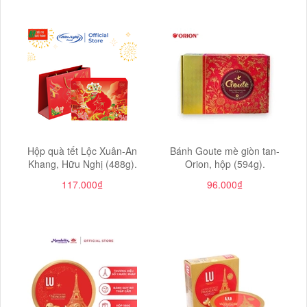
Hộp quà tết Lộc Xuân-An
Bánh Goute mè giòn tan-
Khang, Hữu Nghị (488g).
Orion, hộp (594g).
117.000₫
96.000₫