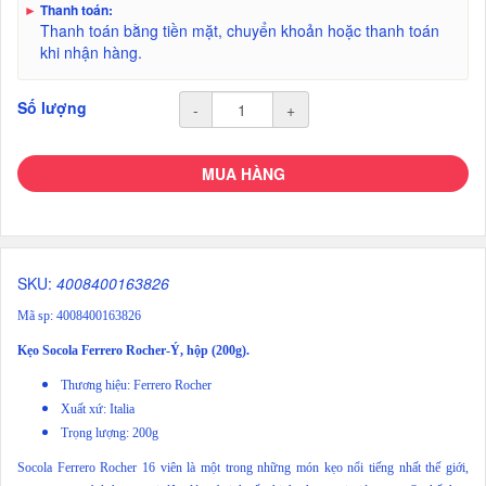
►
Thanh toán:
Thanh toán bằng tiền mặt, chuyển khoản hoặc thanh toán
khi nhận hàng.
Số lượng
-
+
MUA HÀNG
SKU:
4008400163826
Mã sp: 4008400163826
Kẹo Socola Ferrero Rocher-Ý, hộp (200g).
Thương hiệu: Ferrero Rocher
Xuất xứ: Italia
Trọng lượng: 200g
Socola Ferrero Rocher 16 viên là một trong những món kẹo nổi tiếng nhất thế giới,