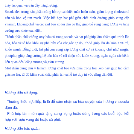
thấy lạc quan và tràn đầy năng lượng.
Socola đen trong sản phẩm cũng hỗ trợ cải thiện tuần hoàn máu, giảm lượng cholesterol
xấu và bảo vệ tim mạch. Việc kết hợp hạt phỉ giàu chất dinh dưỡng giúp cung cấp
vitamin, khoáng chất và các axit béo có lợi cho cơ thể, giúp bổ sung năng lượng và tăng
cường sức khỏe toàn diện.
Thành phần chất chống oxy hóa có trong socola và hạt phỉ giúp làm chậm quá trình lão
hóa, bảo vệ tế bào khỏi sự phá hủy của các gốc tự do, từ đó giúp làn da luôn tươi trẻ,
khỏe mạnh. Đồng thời, hạt phỉ còn cung cấp lượng chất xơ và khoáng chất như magie,
photpho, giúp tăng cường hệ tiêu hóa và cải thiện sức khỏe xương, ngăn ngừa các bệnh
liên quan đến loãng xương và giòn xương.
Một điểm đáng chú ý là hàm lượng chất béo vừa phải trong loại kẹo này giúp tạo cảm
giác no lâu, từ đó kiểm soát khẩu phần ăn và hỗ trợ duy trì vóc dáng cân đối.
Hướng dẫn sử dụng.
- Thưởng thức trực tiếp, từ từ để cảm nhận sự hòa quyện của hương vị socola
đậm đà.
- Phù hợp làm món quà tặng sang trọng hoặc dùng trong các buổi tiệc, kết
hợp với rượu vang đỏ hoặc cà phê.
Hướng dẫn bảo quản.