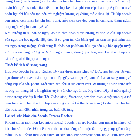
mang trong mình hương vị độc đáo và tinh tế, chinh phục mọi giác quan. Sự kết hợp
hoàn hảo giữa socola sữa mềm mịn, lớp kem hạt phỉ cao cấp, bánh quế giòn rụm và
nhân hạt phỉ bùi béo tạo nên trải nghiệm hương vị không thể cưỡng lại. Từ lớp socola
bên ngoài đến nhân hạt phỉ bên trong, mỗi viên kẹo đều đem lại cảm giác thơm ngon,
ngọt ngào và giòn tan tuyệt vời.
Khi thưởng thức, bạn sẽ ngay lập tức cảm nhận được hương vị tinh tế của lớp socola
sữa ngọt dịu bọc ngoài. Tiếp theo là sự giòn tan của bánh quế và kem hạt phỉ mềm mịn
tan ngay trong miệng. Cuối cùng là nhân hạt phỉ thơm bùi, tạo nên sự hòa quyện tuyệt
vời giữa các tầng hương vị. Với vị ngọt thanh, không quá đậm, viên kẹo thích hợp cho
cả những ai không quá ưa ngọt.
Thiết kế tinh tế, sang trọng.
Hộp kẹo Socola Ferrero Rocher 16 viên được nhập khẩu từ Đức, nổi bật với 16 viên
kẹo được xếp ngay ngắn, bọc trong lớp giấy vàng rực rỡ, làm nổi bật sự sang trọng và
đẳng cấp của sản phẩm. Mỗi viên kẹo đều được chăm chút kỹ lưỡng từ hình thức đến
hương vị, mang lại trải nghiệm tuyệt vời cho người thưởng thức. Đây là món quà lý
tưởng trong các dịp lễ như Tết, Giáng sinh, Valentine, hay đơn giản là một món quà thể
hiện tình cảm chân thành. Hộp kẹo cũng có thể trở thành vật trang trí đẹp mắt cho bàn
tiệc hoặc làm điểm nhấn trong các buổi tiệc tùng.
Lợi ích sức khỏe của Socola Ferrero Rocher.
Không chỉ là một món kẹo ngon miệng, Socola Ferrero Rocher còn mang lại nhiều lợi
ích cho sức khỏe. Đầu tiên, socola có khả năng cải thiện tâm trạng, giúp giảm căng
thẳng, lo âu, đồng thời kích thích sự sản sinh các hormone hạnh phúc, giúp bạn cảm