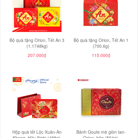
Bộ quà tặng Orion, Tết An 3
Bộ quà tặng Orion, Tết An 1
(1.1748kg)
(700.6g)
207.000₫
115.000₫
Hộp quà tết Lộc Xuân-An
Bánh Goute mè giòn tan-
Khang, Hữu Nghị (488g).
Orion, hộp (594g).