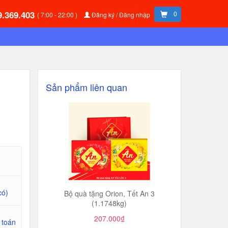
9.369.403
0
( 7:00 - 22:00 )
Đăng ký / Đăng nhập
Sản phẩm liên quan
có)
Bộ quà tặng Orion, Tết An 3
(1.1748kg)
207.000₫
 toán