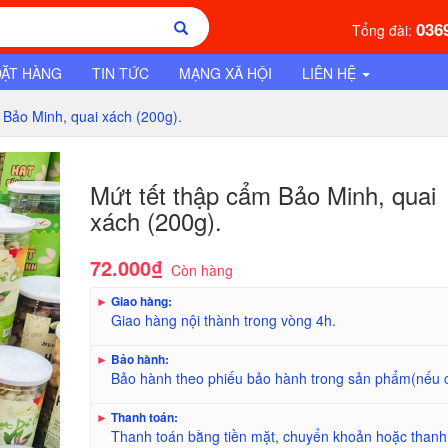
036
Tổng đài:
ĐẶT HÀNG
TIN TỨC
MẠNG XÃ HỘI
LIÊN HỆ
m Bảo Minh, quai xách (200g).
Mứt tết thập cẩm Bảo Minh, quai
xách (200g).
72.000₫
Còn hàng
►
Giao hàng:
Giao hàng nội thành trong vòng 4h.
►
Bảo hành:
Bảo hành theo phiếu bảo hành trong sản phẩm(nếu 
►
Thanh toán:
Thanh toán bằng tiền mặt, chuyển khoản hoặc thanh