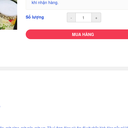
khi nhận hàng.
Số lượng
-
+
MUA HÀNG
)