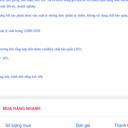
dừa, mứt gừng, mứt mận, mứt sen. Tất cả được đóng gói đẹp đẽ với nhiều hình dáng mẫu mã k
è hoặc đối tác, doanh nghiệp…
ợng bởi sản phẩm được sản xuất từ những thực phẩm tự nhiên, không sử dụng chất bảo quản,
quản lý chất lượng 22000:2018.
hương liệu tổng hợp (bột thơm vanillin), chất bảo quản (202).
>= 30%
ng mát, tránh ánh nắng trực tiếp.
MUA HÀNG NHANH
Số lượng mua
Đơn giá
Thành t