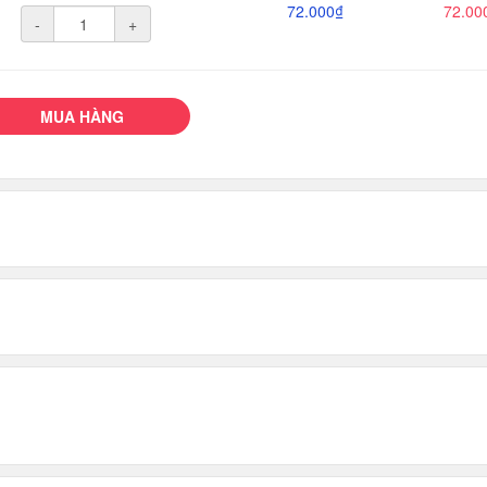
72.000₫
72.00
-
+
MUA HÀNG