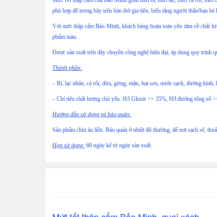
Mứt Tết thập cẩm của Bảo Minh gồm mứt bí, mứt lạc, mứt cà rốt, mứt 
phù hợp để trưng bày trên bàn thờ gia tiên, biếu tặng người thân/bạn b
Với mứt thập cẩm Bảo Minh, khách hàng hoàn toàn yên tâm về chất lư
phẩm màu.
Được sản xuất trên dây chuyền công nghệ hiện đại, áp dụng quy trình 
Thành phần:
– Bí, lạc nhân, cà rốt, dừa, gừng, mận, hạt sen, nước sạch, đường kính, 
– Chỉ tiêu chất lượng chủ yếu: H/l Gluxit >= 35%, H/l đường tổng số 
Hướng dẫn sử dụng và bảo quản:
Sản phẩm chín ăn liền. Bảo quản ở nhiệt độ thường, để nơi sạch sẽ, thoả
Hạn sử dụng:
60 ngày kể từ ngày sản xuất.
Mứt tết thập cẩm Bảo Minh, quai xách