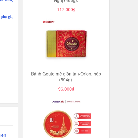
Nghị (488g).
hác nhau,
117.000₫
 phụ gia,
Bánh Goute mè giòn tan-Orion, hộp
(594g).
96.000₫
iền