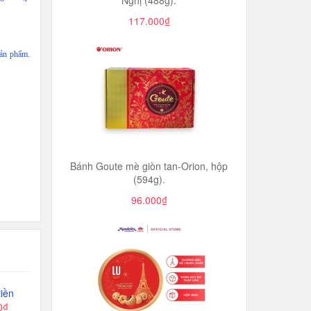
Nghị (488g).
117.000₫
sản phẩm.
Bánh Goute mè giòn tan-Orion, hộp
(594g).
96.000₫
iền
0₫