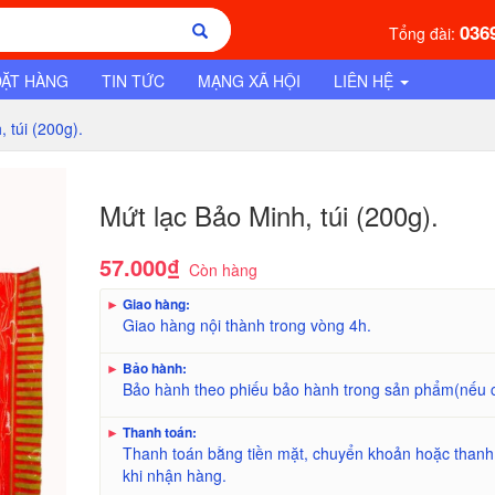
036
Tổng đài:
ĐẶT HÀNG
TIN TỨC
MẠNG XÃ HỘI
LIÊN HỆ
 túi (200g).
Mứt lạc Bảo Minh, túi (200g).
57.000₫
Còn hàng
►
Giao hàng:
Giao hàng nội thành trong vòng 4h.
►
Bảo hành:
Bảo hành theo phiếu bảo hành trong sản phẩm(nếu 
►
Thanh toán:
Thanh toán bằng tiền mặt, chuyển khoản hoặc thanh
khi nhận hàng.