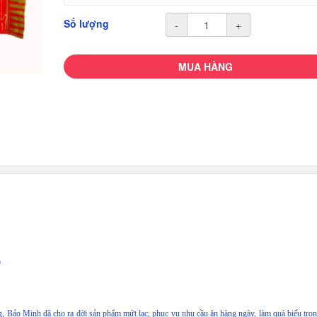
Số lượng
-
+
MUA HÀNG
)
g, Bảo Minh đã cho ra đời sản phẩm mứt lạc, phục vụ nhu cầu ăn hàng ngày, làm quà biếu tron