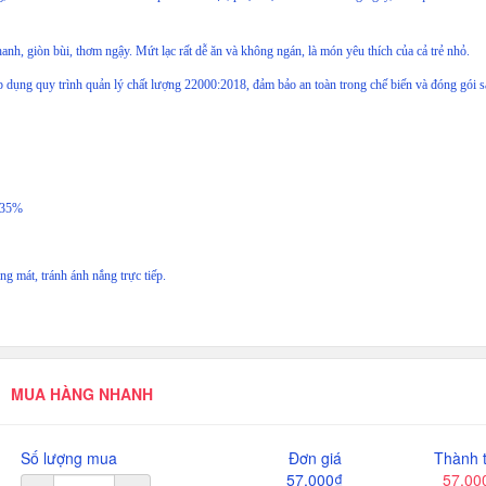
hanh, giòn bùi, thơm ngậy. Mứt lạc rất dễ ăn và không ngán, là món yêu thích của cả trẻ nhỏ.
 dụng quy trình quản lý chất lượng 22000:2018, đảm bảo an toàn trong chế biến và đóng gói 
= 35%
ng mát, tránh ánh nắng trực tiếp.
MUA HÀNG NHANH
Số lượng mua
Đơn giá
Thành t
57.000₫
57.00