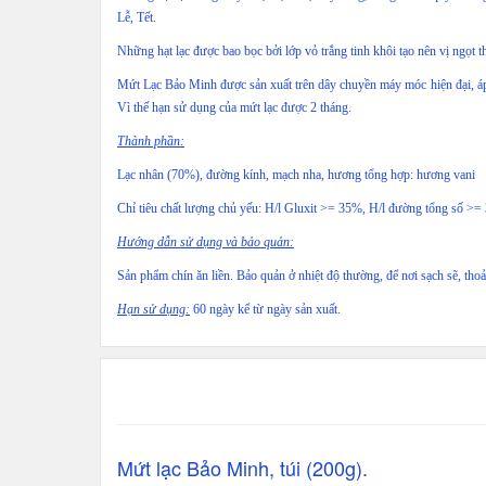
Lễ, Tết.
Những hạt lạc được bao bọc bởi lớp vỏ trắng tinh khôi tạo nên vị ngọt t
Mứt Lạc Bảo Minh được sản xuất trên dây chuyền máy móc hiện đại, áp
Vì thế hạn sử dụng của mứt lạc được 2 tháng.
Thành phần:
Lạc nhân (70%), đường kính, mạch nha, hương tổng hợp: hương vani
Chỉ tiêu chất lượng chủ yếu: H/l Gluxit >= 35%, H/l đường tổng số >
Hướng dẫn sử dụng và bảo quản:
Sản phẩm chín ăn liền. Bảo quản ở nhiệt độ thường, để nơi sạch sẽ, thoả
Hạn sử dụng:
60 ngày kể từ ngày sản xuất.
Mứt lạc Bảo Minh, túi (200g).