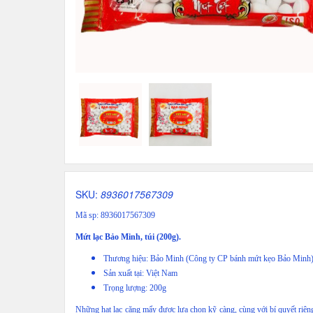
SKU:
8936017567309
Mã sp: 8936017567309
Mứt lạc Bảo Minh, túi (200g).
Thương hiệu: Bảo Minh (Công ty CP bánh mứt kẹo Bảo Minh
Sản xuất tại: Việt Nam
Trọng lượng: 200g
Những hạt lạc căng mẩy được lựa chọn kỹ càng, cùng với bí quyết riên