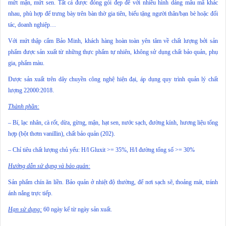
mứt mận, mứt sen. Tất cả được đóng gói đẹp đẽ với nhiều hình dáng mẫu mã khác
nhau, phù hợp để trưng bày trên bàn thờ gia tiên, biếu tặng người thân/bạn bè hoặc đối
tác, doanh nghiệp…
Với mứt thập cẩm Bảo Minh, khách hàng hoàn toàn yên tâm về chất lượng bởi sản
phẩm được sản xuất từ những thực phẩm tự nhiên, không sử dụng chất bảo quản, phụ
gia, phẩm màu.
Được sản xuất trên dây chuyền công nghệ hiện đại, áp dụng quy trình quản lý chất
lượng 22000:2018.
Thành phần:
– Bí, lạc nhân, cà rốt, dừa, gừng, mận, hạt sen, nước sạch, đường kính, hương liệu tổng
hợp (bột thơm vanillin), chất bảo quản (202).
– Chỉ tiêu chất lượng chủ yếu: H/l Gluxit >= 35%, H/l đường tổng số >= 30%
Hướng dẫn sử dụng và bảo quản:
Sản phẩm chín ăn liền. Bảo quản ở nhiệt độ thường, để nơi sạch sẽ, thoảng mát, tránh
ánh nắng trực tiếp.
Hạn sử dụng:
60 ngày kể từ ngày sản xuất.