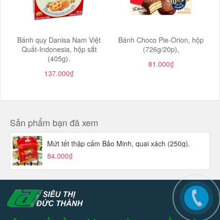
Bánh quy Danisa Nam Việt
Bánh Choco Pie-Orion, hộp
Quất-Indonesia, hộp sắt
(726g/20p),
(405g).
81.000₫
137.000₫
Sản phẩm bạn đã xem
Mứt tết thập cẩm Bảo Minh, quai xách (250g).
84.000₫