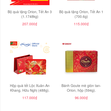
Bộ quà tặng Orion, Tết An 3
Bộ quà tặng Orion, Tết An 1
(1.1748kg)
(700.6g)
207.000₫
115.000₫
Hộp quà tết Lộc Xuân-An
Bánh Goute mè giòn tan-
Khang, Hữu Nghị (488g).
Orion, hộp (594g).
117.000₫
96.000₫