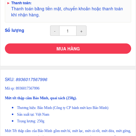
►
Thanh toán:
Thanh toán bằng tiền mặt, chuyển khoản hoặc thanh toán
khi nhận hàng.
Số lượng
-
+
MUA HÀNG
SKU:
8936017567996
Mã sp: 8936017567996
Mứt tết thập cẩm Bảo Minh, quai xách (250g).
Thương hiệu: Bảo Minh (Công ty CP bánh mứt kẹo Bảo Minh)
Sản xuất tại: Việt Nam
Trọng lượng: 250g
Mứt Tết thập cẩm của Bảo Minh gồm mứt bí, mứt lạc, mứt cà rốt, mứt dừa, mứt gừng,