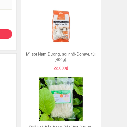
Mì sợi Nam Dương, sọi nhỏ-Donavi, túi
(400g),
22.000₫