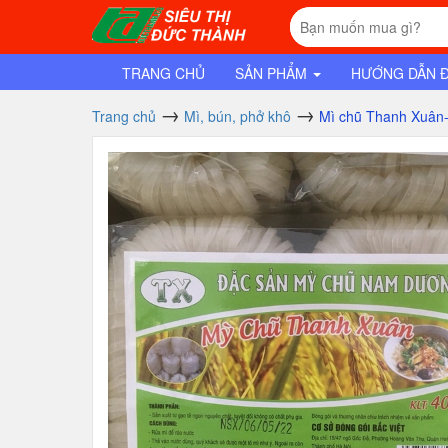
TRANG CHỦ
SẢN PHẨM
HƯỚNG DẪN 
Trang chủ
Mì, bún, phở khô
Mì chũ Thanh Xuân-