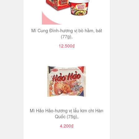
Mì Cung Đình-hương vị bò hầm, bát
(77g),
12.500₫
Mì Hảo Hảo-hương vị lẩu kim chi Hàn
Quốc (75g),
4.200₫