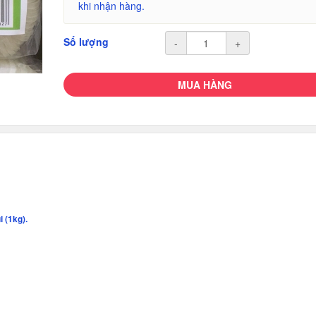
khi nhận hàng.
Số lượng
-
+
MUA HÀNG
 (1kg).