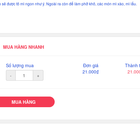
sẽ được tô mì ngon như ý. Ngoài ra còn để làm phở khô, các món mì xào, mì lẩu.
MUA HÀNG NHANH
Số lượng mua
Đơn giá
Thành t
21.000₫
21.00
-
+
MUA HÀNG