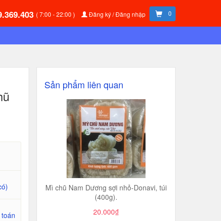
9.369.403
0
( 7:00 - 22:00 )
Đăng ký / Đăng nhập
Sản phẩm liên quan
hũ
có)
Mì chũ Nam Dương sợi nhỏ-Donavi, túi
(400g).
20.000₫
 toán