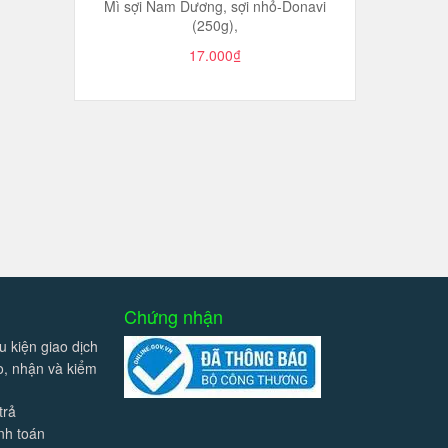
Mì sợi Nam Dương, sợi nhỏ-Donavi
(250g),
17.000₫
Chứng nhận
u kiện giao dịch
ao, nhận và kiểm
trả
nh toán