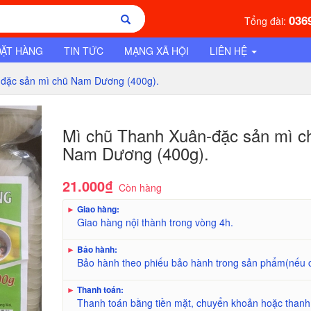
036
Tổng đài:
ĐẶT HÀNG
TIN TỨC
MẠNG XÃ HỘI
LIÊN HỆ
đặc sản mì chũ Nam Dương (400g).
Mì chũ Thanh Xuân-đặc sản mì c
Nam Dương (400g).
21.000₫
Còn hàng
►
Giao hàng:
Giao hàng nội thành trong vòng 4h.
►
Bảo hành:
Bảo hành theo phiếu bảo hành trong sản phẩm(nếu 
►
Thanh toán:
Thanh toán bằng tiền mặt, chuyển khoản hoặc thanh