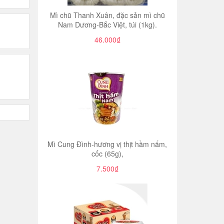
Mì chũ Thanh Xuân, đặc sản mì chũ
Nam Dương-Bắc Việt, túi (1kg).
46.000₫
Mì Cung Đình-hương vị thịt hầm nấm,
cốc (65g),
7.500₫