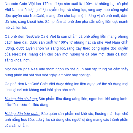
Nescafe Cafe Việt lon 170ml, được sản xuất từ 100% từ những hạt cà phệ
Việt Nam chất lượng, được tuyển chọn và sàng lọc, rang xay theo công nghệ
độc quyền của NesCafé, mang đến cho bạn một hương vị cà phê mới, đậm
đà hơn, sảng khoái hơn. Sản phẩm cà phê đen pha sẵn uống liền cực mạnh
mẽ và tiện lợi.
Cà phê đen NesCafé Café Việt là sản phẩm cà phê uống liền mang phong
cách hiện đại, được sản xuất từ 100% từ những hạt cà phệ Việt Nam chất
lượng, được tuyển chọn và sàng lọc, rang xay theo công nghệ độc quyền
của NesCafé, mang đến cho bạn một hương vị cà phê mới, đậm đà hơn,
sảng khoái hơn.
Một lon cà phê NesCafé thơm ngon có thể giúp bạn tập trung và cảm thấy
hưng phấn khi bắt đầu một ngày làm việc hay học tập.
Cà phê đen NesCafé Café Việt được đóng lon tiện dụng, có thể sử dụng mọi
lúc mọi nơi mà không mất thời gian pha chế.
Hướng dẫn sử dụng:
Sản phẩm tiêu dùng uống liền, ngon hơn khi uống lạnh.
Lắc đều trước lúc tiêu dùng.
Hướng dẫn bảo quản:
Bảo quản sản phẩm nơi khô ráo, thoáng mát. hạn chế
ánh nắng trực tiếp. Lưu ý: ko sử dụng cho người dị ứng mang các thành phần
của sản phẩm.