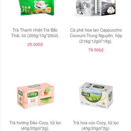
​​​​​​​Trà Thanh nhiệt-Trà Bắc
Cà phê hòa tan Cappuccino
Thái, túi (200g/10g*20túi).
Cocount-Trung Nguyên, hộp
(216g/12gói*18g).
25.000₫
79.500₫
Trà hương Đào-Cozy, túi lọc
Trà hoa cúc-Cozy, túi lọc
(40g/20gói*2g),
(40g/20gói*2g).