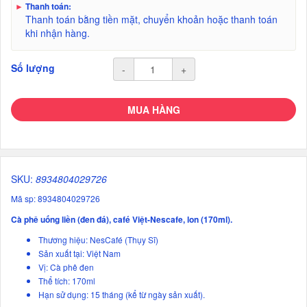
►
Thanh toán:
Thanh toán bằng tiền mặt, chuyển khoản hoặc thanh toán
khi nhận hàng.
Số lượng
-
+
MUA HÀNG
SKU:
8934804029726
Mã sp: 8934804029726
Cà phê uống liền (đen đá), café Việt-Nescafe, lon (170ml).
Thương hiệu: NesCafé (Thụy Sĩ)
Sản xuất tại: Việt Nam
Vị: Cà phê đen
Thể tích: 170ml
Hạn sử dụng: 15 tháng (kể từ ngày sản xuất).