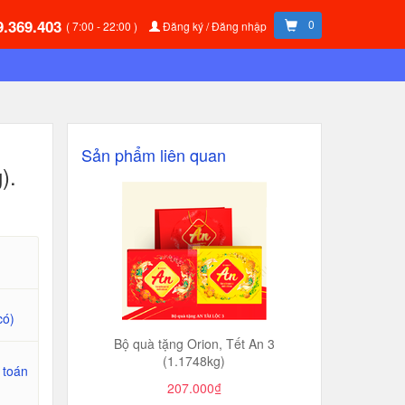
9.369.403
0
( 7:00 - 22:00 )
Đăng ký / Đăng nhập
Sản phẩm liên quan
).
có)
Bộ quà tặng Orion, Tết An 3
(1.1748kg)
 toán
207.000₫