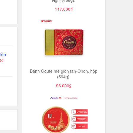
Nghị (488g).
117.000₫
iền
0₫
Bánh Goute mè giòn tan-Orion, hộp
(594g).
96.000₫