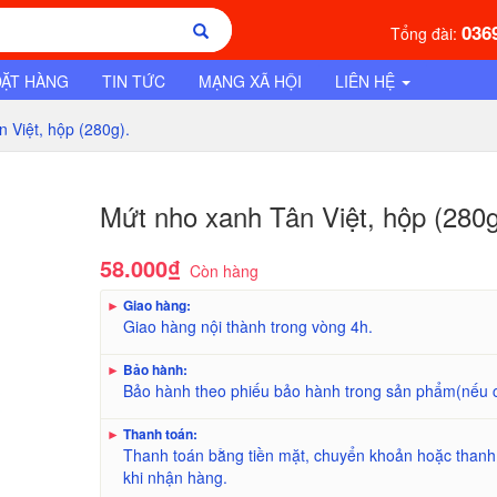
036
Tổng đài:
ĐẶT HÀNG
TIN TỨC
MẠNG XÃ HỘI
LIÊN HỆ
n Việt, hộp (280g).
Mứt nho xanh Tân Việt, hộp (280g
58.000₫
Còn hàng
►
Giao hàng:
Giao hàng nội thành trong vòng 4h.
►
Bảo hành:
Bảo hành theo phiếu bảo hành trong sản phẩm(nếu 
►
Thanh toán:
Thanh toán bằng tiền mặt, chuyển khoản hoặc thanh
khi nhận hàng.