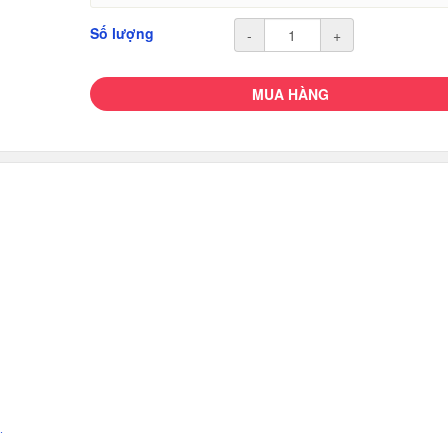
Số lượng
-
+
MUA HÀNG
p.