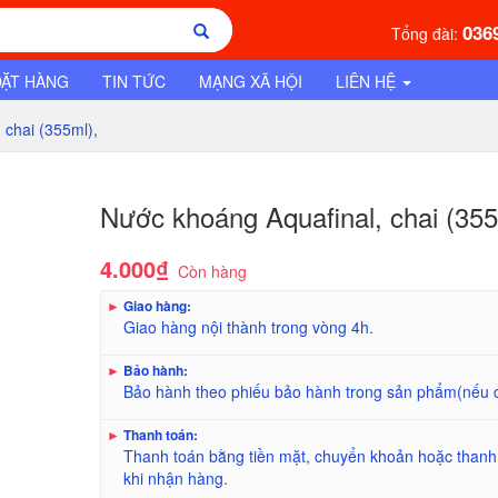
036
Tổng đài:
ĐẶT HÀNG
TIN TỨC
MẠNG XÃ HỘI
LIÊN HỆ
 chai (355ml),
Nước khoáng Aquafinal, chai (355
4.000₫
Còn hàng
►
Giao hàng:
Giao hàng nội thành trong vòng 4h.
►
Bảo hành:
Bảo hành theo phiếu bảo hành trong sản phẩm(nếu 
►
Thanh toán:
Thanh toán bằng tiền mặt, chuyển khoản hoặc thanh
khi nhận hàng.