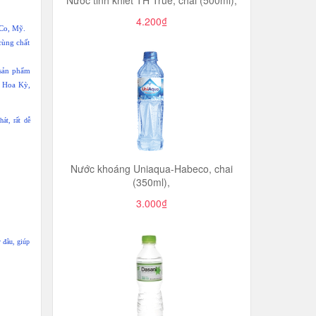
Nước tinh khiết TH True, chai (500ml),
4.200₫
iCo, Mỹ.
cùng chất
 sản phẩm
, Hoa Kỳ,
át, rất dễ
Nước khoáng Uniaqua-Habeco, chai
(350ml),
3.000₫
 đâu, giúp