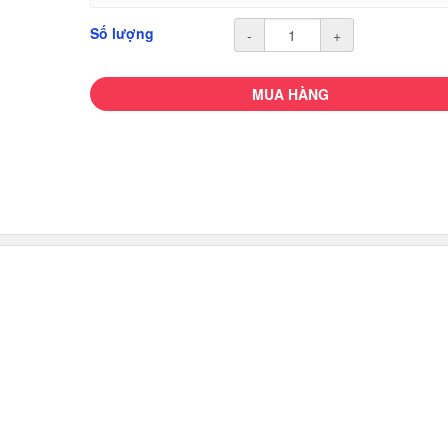
Số lượng
-
+
MUA HÀNG