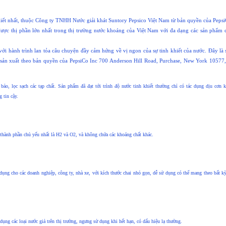
hiết nhất, thuộc Công ty TNHH Nước giải khát Suntory Pepsico Việt Nam từ bản quyền của Peps
ược thị phần lớn nhất trong thị trường nước khoáng của Việt Nam với đa dạng các sản phẩm 
ới hành trình lan tỏa câu chuyện đầy cảm hứng về vị ngon của sự tinh khiết của nước. Đây là
ản xuất theo bản quyền của PepsiCo Inc 700 Anderson Hill Road, Purchase, New York 10577
o, lọc sạch các tạp chất. Sản phẩm đã đạt tới trình độ nước tinh khiết thường chỉ có tác dụng dịu cơn kh
 tin cậy.
 thành phần chủ yếu nhất là H2 và O2, và không chứa các khoáng chất khác.
ụng cho các doanh nghiệp, công ty, nhà xe, với kích thước chai nhỏ gọn, dễ sử dụng có thể mang theo bất kỳ
ng các loại nước giả trên thị trường, ngưng sử dụng khi hết hạn, có dấu hiệu lạ thường.