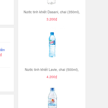
Nước tinh khiết Dasani, chai (350ml),
3.200₫
iền
0₫
Nước tinh khiết Lavie, chai (500ml),
4.200₫