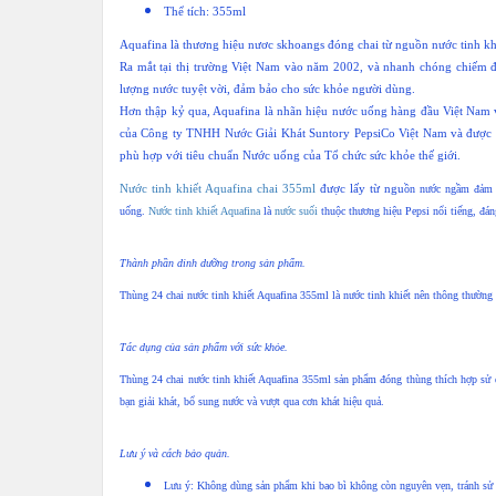
Thể tích: 355ml
Aquafina là thương hiệu nươc skhoangs đóng chai từ nguồn nước tinh k
Ra mắt tại thị trường Việt Nam vào năm 2002, và nhanh chóng chiếm đ
lượng nước tuyệt vời, đảm bảo cho sức khỏe người dùng.
Hơn thập kỷ qua, Aquafina là nhãn hiệu nước uống hàng đầu Việt Nam v
của Công ty TNHH Nước Giải Khát Suntory PepsiCo Việt Nam và được s
phù hợp với tiêu chuẩn Nước uống của Tổ chức sức khỏe thế giới.
Nước tinh khiết Aquafina chai 355ml
được lấy từ ngu
ồn nước ngầm đảm bả
uống.
Nước tinh khiết Aquafina
là
nước suối
thuộc thương hiệu Pepsi nổi tiếng, đáng
Thành phần dinh dưỡng trong sản phẩm.
Thùng 24 chai nước tinh khiết Aquafina 355ml là nước tinh khiết nên thông thường
Tác dụng của sản phẩm với sức khỏe.
Thùng 24 chai nước tinh khiết Aquafina 355ml sản phẩm đóng thùng thích hợp sử d
bạn giải khát, bổ sung nước và vượt qua cơn khát hiệu quả.
Lưu ý và cách bảo quản.
Lưu ý: Không dùng sản phẩm khi bao bì không còn nguyên vẹn, tránh sử dụ