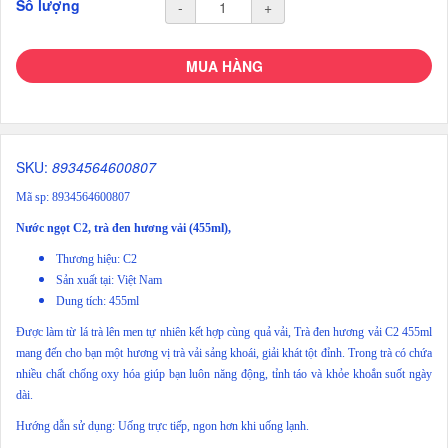
Số lượng
-
+
MUA HÀNG
SKU:
8934564600807
Mã sp: 8934564600807
Nước ngọt C2, trà đen hương vải (455ml),
Thương hiệu: C2
Sản xuất tại: Việt Nam
Dung tích: 455ml
Được làm từ lá trà lên men tự nhiên kết hợp cùng quả vải, Trà đen hương vải C2 455ml
mang đến cho bạn một hương vị trà vải sảng khoái, giải khát tột đỉnh. Trong trà có chứa
nhiều chất chống oxy hóa giúp bạn luôn năng động, tỉnh táo và khỏe khoắn suốt ngày
dài.
Hướng dẫn sử dụng: Uống trực tiếp, ngon hơn khi uống lạnh.