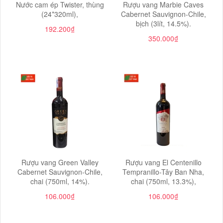
Nước cam ép Twister, thùng
Rượu vang Marbie Caves
(24*320ml),
Cabernet Sauvignon-Chile,
bịch (3lít, 14.5%).
192.200₫
350.000₫
Rượu vang Green Valley
Rượu vang El Centenillo
Cabernet Sauvignon-Chile,
Tempranillo-Tây Ban Nha,
chai (750ml, 14%).
chai (750ml, 13.3%),
106.000₫
106.000₫