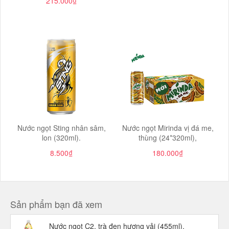
215.000₫
Nước ngọt Sting nhân sâm,
Nước ngọt Mirinda vị đá me,
lon (320ml).
thùng (24*320ml),
8.500₫
180.000₫
Sản phẩm bạn đã xem
Nước ngọt C2, trà đen hương vải (455ml),