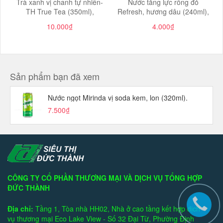
Trà xanh vị chanh tự nhiên-
Nước tăng lực rồng đỏ
TH True Tea (350ml),
Refresh, hương dâu (240ml),
10.000₫
4.000₫
Sản phẩm bạn đã xem
Nước ngọt Mirinda vị soda kem, lon (320ml).
7.500₫
CÔNG TY CỔ PHẦN THƯƠNG MẠI VÀ DỊCH VỤ TỔNG HỢP
ĐỨC THÀNH
Địa chỉ:
Tầng 1, Tòa nhà HH02, Nhà ở cao tầng kết hợp dịch
vụ thương mại Eco Lake View - Số 32 Đại Từ, Phường Định