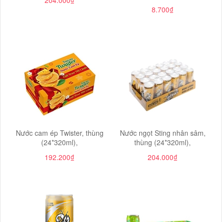
204.000₫
8.700₫
Nước cam ép Twister, thùng
Nước ngọt Sting nhân sâm,
(24*320ml),
thùng (24*320ml),
192.200₫
204.000₫