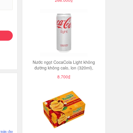
266.000₫
Nước ngọt CocaCola Light không
đường không calo, lon (320ml),
8.700₫
 toàn cho