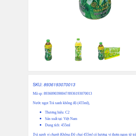
SKU:
8936193070013
Mã sp: 8936090390047/8936193070013
Nước ngọt Trà xanh không độ (455ml),
Thương hiệu: C2
Sản xuất tại: Việt Nam
Dung tích: 455ml
Trà xanh vị chanh Không Độ chai 455ml
có hương vị thơm ngon từ tr