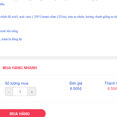
 đâu.
 chỉnh độ acid ( acid citric ( 330 Urinatri cilate (331m), màu tự nhiên, hương chanh giống tự n
trước khi uống.
, tránh bị đông đá.
MUA HÀNG NHANH
Số lượng mua
Đơn giá
Thành t
8.500₫
8.50
-
+
MUA HÀNG