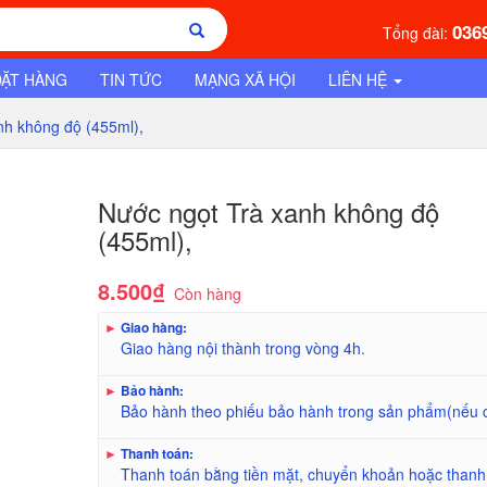
036
Tổng đài:
ĐẶT HÀNG
TIN TỨC
MẠNG XÃ HỘI
LIÊN HỆ
nh không độ (455ml),
Nước ngọt Trà xanh không độ
(455ml),
8.500₫
Còn hàng
►
Giao hàng:
Giao hàng nội thành trong vòng 4h.
►
Bảo hành:
Bảo hành theo phiếu bảo hành trong sản phẩm(nếu 
►
Thanh toán:
Thanh toán bằng tiền mặt, chuyển khoản hoặc thanh