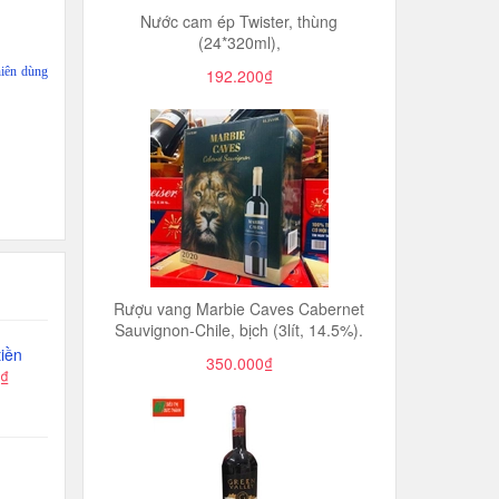
Nước cam ép Twister, thùng
(24*320ml),
hiên dùng
192.200₫
Rượu vang Marbie Caves Cabernet
Sauvignon-Chile, bịch (3lít, 14.5%).
iền
350.000₫
0₫