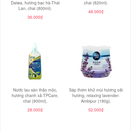
Daiwa, hương bạc hà-Thái
chai (820ml).
Lan, chai (800ml).
48.000₫
36.000₫
Nước lau sàn thảo mộc,
Sáp thơm khử mùi hương oải
hương chanh xả-TPCare,
hương, relaxing lavender-
chai (900ml),
Ambipur (180g).
28.000₫
52.000₫