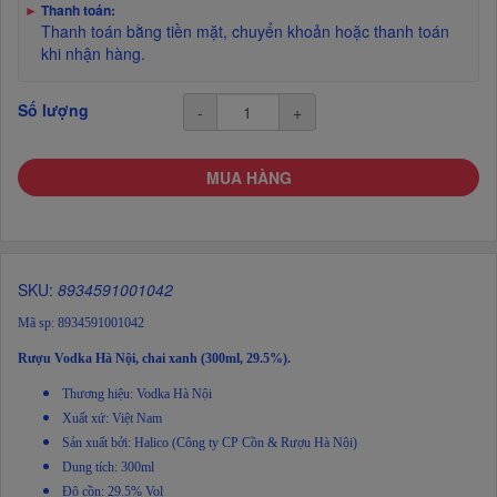
►
Thanh toán:
Thanh toán bằng tiền mặt, chuyển khoản hoặc thanh toán
khi nhận hàng.
Số lượng
-
+
MUA HÀNG
SKU:
8934591001042
Mã sp: 8934591001042
Rượu Vodka Hà Nội, chai xanh (300ml, 29.5%).
Thương hiệu: Vodka Hà Nội
Xuất xứ: Việt Nam
Sản xuất bởi: Halico (Công ty CP Cồn & Rượu Hà Nội)
Dung tích: 300ml
Độ cồn: 29.5% Vol