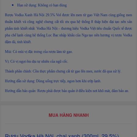
Hạn sử dụng: Không có hạn dùng
Rượu Vodka Xanh Hà Nội 29.5% Vol được lên men từ gạo Việt Nam cùng giống men
thuần khiết và công nghệ chưng cất tối ưu qua hệ thống 8 tháp hiện đại tạo nên sản
phẩm tinh khiết nhất. Vodka Hà Nội – thương hiệu Vodka Việt tiêu chuẩn Quốc tế được
pha chế lạnh cùng hệ thống Lọc Bạc nhập khẩu của Nga tạo nên hương vị rượu Vodka
đậm đà, tinh khiết.
Mùi: Có mùi vị đặc trưng của rượu làm từ gạo.
Vị: Có vị ngọt êm dịu tự nhiên của ngũ cốc.
Thành phần chính: Cồn thực phẩm chưng cất từ gạo lên men, nước đã qua xử lý.
Hướng dẫn sử dụng: Dùng uống trực tiếp, ngon hơn khi ướp lạnh.
Hướng dẫn bảo quản: Rượu phải được bảo quản ở điều kiện nơi khô mát, đảm bảo an.
MUA HÀNG NHANH
Rượu Vodka Hà Nội, chai xanh (300ml, 29.5%).