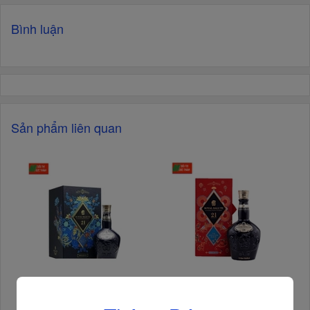
Bình luận
Sản phẩm liên quan
Rượu Royal Salute 21 Years
Rượu Whisky Royal Salute 21
Old Blended Scotch Whisky,
Years Old, hộp thường