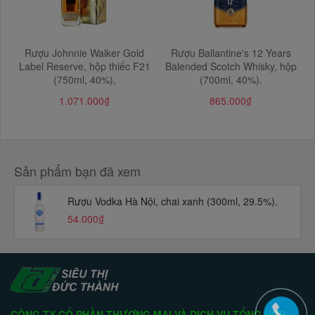
Rượu Johnnie Walker Gold
Rượu Ballantine's 12 Years
Label Reserve, hộp thiếc F21
Balended Scotch Whisky, hộp
(750ml, 40%),
(700ml, 40%).
1.071.000₫
865.000₫
Sản phẩm bạn đã xem
Rượu Vodka Hà Nội, chai xanh (300ml, 29.5%).
54.000₫
CÔNG TY CỔ PHẦN THƯƠNG MẠI VÀ DỊCH VỤ TỔNG HỢP