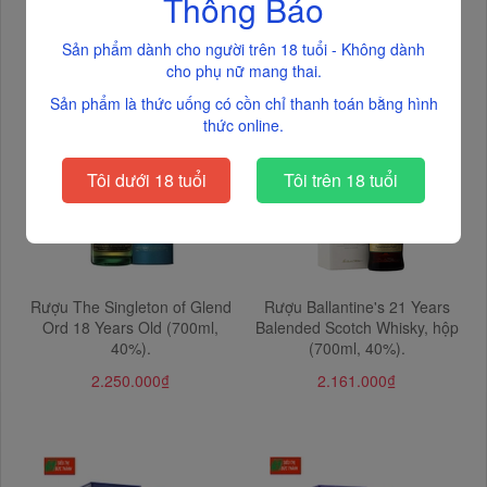
Thông Báo
hộp quà (700ml, 40%).
(700ml, 40%).
3.555.000₫
3.379.000₫
Sản phẩm dành cho người trên 18 tuổi - Không dành
cho phụ nữ mang thai.
Sản phẩm là thức uống có cồn chỉ thanh toán bằng hình
thức online.
Tôi dưới 18 tuổi
Tôi trên 18 tuổi
Rượu The Singleton of Glend
Rượu Ballantine's 21 Years
Ord 18 Years Old (700ml,
Balended Scotch Whisky, hộp
40%).
(700ml, 40%).
2.250.000₫
2.161.000₫