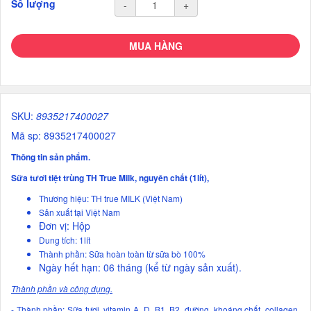
Số lượng
-
+
MUA HÀNG
SKU:
8935217400027
Mã sp: 8935217400027
Thông tin sản phẩm.
Sữa tươi tiệt trùng TH True Milk, nguyên chất (1lít),
Thương hiệu: TH true MILK (Việt Nam)
Sản xuất tại Việt Nam
Đơn vị: Hộp
Dung tích: 1lít
Thành phần: Sữa hoàn toàn từ sữa bò 100%
Ngày hết hạn: 06 tháng (kể từ ngày sản xuất).
Thành phần và công dụng.
- Thành phần: Sữa tươi, vitamin A, D, B1, B2, đường, khoáng chất, collagen,