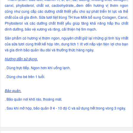
canxi, phytosterol, chất xơ, cacbohydrate,..đem đến hương vị thơm ngon
cũng như cung cấp các dưỡng chất thiết yếu cho sự phát triển trí lực và thể
chất của cả gia đình. Sữa tươi tiệt trùng TH true Milk bổ sung Colagen, Canxi,
Phytosterol và các dưỡng chất thiết yếu giúp tăng khả năng hấp thu chất
dinh dưỡng, bảo vệ xương và răng, cải thiện hệ tim mạch.
Sản phẩm có hương vị thơm ngon, nguyên chất giữ lại những gì tinh túy nhất
của sữa tươi cùng thiết kế hộp lớn, dung tích 1 lít với nắp vặn tiện lợi cho bạn
và gia đình bảo quản lâu dài và thưởng thức hàng ngày.
Hướng dẫn sử dụng.
. Dùng trực tiếp. Ngon hơn khi uống lạnh.
. Dùng cho bé trên 1 tuổi.
Bảo quản.
. Bảo quản nơi khô ráo, thoáng mát.
. Sau khi mở hộp, bảo quản ở 4 - 10 độ C và sử dụng hết trong vòng 3 ngày.