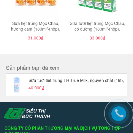
Sữa tiệt trùng Mộc Châu,
Sữa tươi tiệt trùng Mộc Châu,
hương cam (180ml*4hộp),
có đường (180ml*4hộp),
31.000₫
33.000₫
Sản phẩm bạn đã xem
Sữa tươi tiệt trùng TH True Milk, nguyên chất (1lít),
40.000₫
CÔNG TY CỔ PHẦN THƯƠNG MẠI VÀ DỊCH VỤ TỔNG HỢP