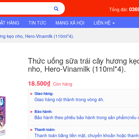
036
Tổng đài:
ĐẶT HÀNG
TIN TỨC
MẠNG XÃ HỘI
LIÊN HỆ
ng kẹo nho, Hero-Vinamilk (110ml*4).
Thức uống sữa trái cây hương kẹ
nho, Hero-Vinamilk (110ml*4).
18.500₫
Còn hàng
►
Giao hàng:
Giao hàng nội thành trong vòng 4h.
►
Bảo hành:
Bảo hành theo phiếu bảo hành trong sản phẩm(nếu 
►
Thanh toán:
Thanh toán bằng tiền mặt, chuyển khoản hoặc thanh