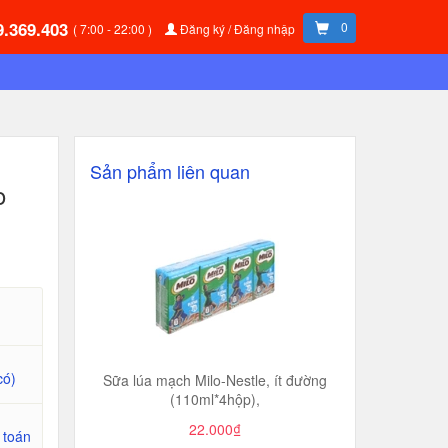
9.369.403
0
( 7:00 - 22:00 )
Đăng ký / Đăng nhập
Sản phẩm liên quan
o
có)
Sữa lúa mạch Milo-Nestle, ít đường
(110ml*4hộp),
22.000₫
 toán