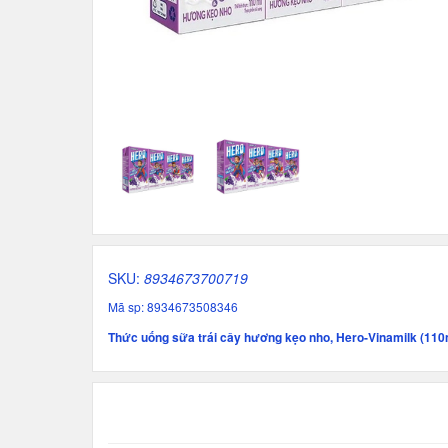
SKU:
8934673700719
Mã sp: 8934673508346
Thức uống sữa trái cây hương kẹo nho, Hero-Vinamilk (110