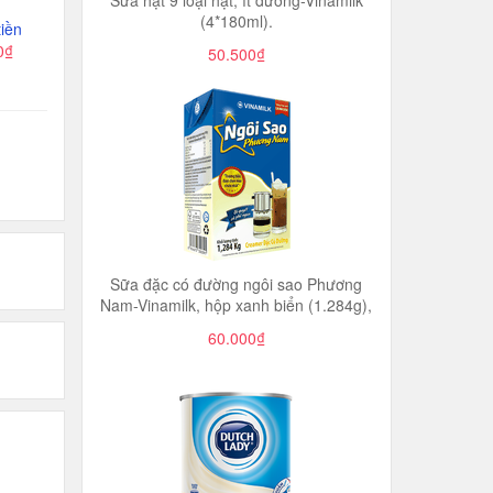
Sữa hạt 9 loại hạt, ít đường-Vinamilk
(4*180ml).
iền
0₫
50.500₫
Sữa đặc có đường ngôi sao Phương
Nam-Vinamilk, hộp xanh biển (1.284g),
60.000₫