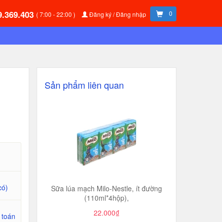
9.369.403
0
( 7:00 - 22:00 )
Đăng ký / Đăng nhập
Sản phẩm liên quan
có)
Sữa lúa mạch Milo-Nestle, ít đường
(110ml*4hộp),
22.000₫
 toán