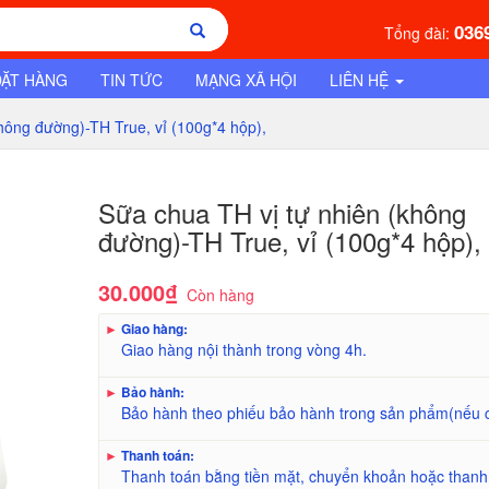
036
Tổng đài:
ĐẶT HÀNG
TIN TỨC
MẠNG XÃ HỘI
LIÊN HỆ
không đường)-TH True, vỉ (100g*4 hộp),
Sữa chua TH vị tự nhiên (không
đường)-TH True, vỉ (100g*4 hộp),
30.000₫
Còn hàng
►
Giao hàng:
Giao hàng nội thành trong vòng 4h.
►
Bảo hành:
Bảo hành theo phiếu bảo hành trong sản phẩm(nếu 
►
Thanh toán:
Thanh toán bằng tiền mặt, chuyển khoản hoặc thanh