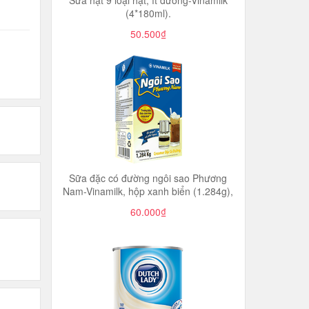
Sữa hạt 9 loại hạt, ít đường-Vinamilk
(4*180ml).
50.500₫
Sữa đặc có đường ngôi sao Phương
Nam-Vinamilk, hộp xanh biển (1.284g),
60.000₫