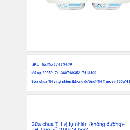
SKU:
8935217413409
Mã sp: 8935217413607/8935217413409
Sữa chua TH vị tự nhiên (không đường)-TH True, vỉ (100g*4 
Sữa chua TH vị tự nhiên (không đường)-
TH True, vỉ (100g*4 hộp),