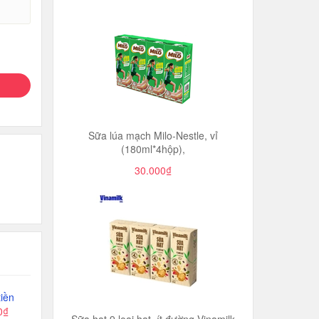
Sữa lúa mạch Milo-Nestle, vỉ
(180ml*4hộp),
30.000₫
iền
0₫