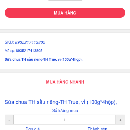
MUA HÀNG
SKU:
8935217413805
Mã sp: 8935217413805
Sữa chua TH sầu riêng-TH True, vỉ (100g*4hộp),
MUA HÀNG NHANH
Sữa chua TH sầu riêng-TH True, vỉ (100g*4hộp),
Số lượng mua
-
+
Đơn giá
Thành tiền